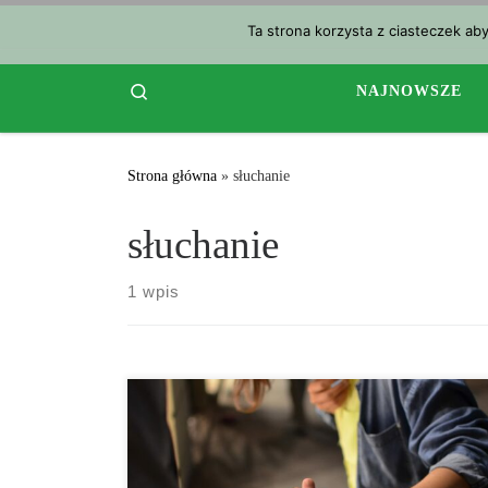
Przejdź do treści
Ta strona korzysta z ciasteczek ab
Search
NAJNOWSZE
Strona główna
»
słuchanie
słuchanie
1 wpis
Pięć sposobów na bycie bardziej empatycznym.
Empatia to słowo, które jest często nadużywane. Jest
to słowo, które konkretnie oznacza odczuwanie czegoś,