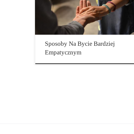
co odczuwa inna osoba (tj. postawienie się na miejscu
drugiej osoby). Podczas gdy litowanie się nad czyimiś
problemami jest […]
Sposoby Na Bycie Bardziej
Empatycznym