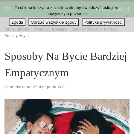
Ta strona korzysta z ciasteczek aby świadczyć usługi na
THCLand.pl
Przejdź do treści
najwyższym poziomie.
Menu
Zgoda
Odrzuć wszystkie zgody
Polityka prywatności
Strona główna
»
Rozmowy Konopne
»
Sposoby Na Bycie Bardziej
Empatycznym
Sposoby Na Bycie Bardziej
Empatycznym
Opublikowano
29 listopada 2021