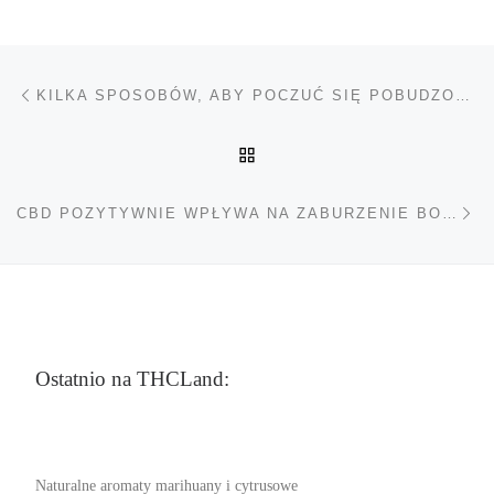
Nawigacja wpisu
Poprzedni wpis
KILKA SPOSOBÓW, ABY POCZUĆ SIĘ POBUDZONYM
POWRÓT DO LISTY POS
Na
CBD POZYTYWNIE WPŁYWA NA ZABURZENIE BORDERLINE
Ostatnio na THCLand:
Naturalne aromaty marihuany i cytrusowe