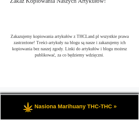
Zakaz Kopiowania Naszych Artykułów!
Zakazujemy kopiowania artykułów z THCLand.pl wszystkie prawa
zastrzeżone! Treści-artykuły na blogu są nasze i zakazujemy ich
kopiowania bez naszej zgody. Linki do artykułów i blogu możesz
publikować, za co będziemy wdzięczni.
© 2026
THCLand.pl
– Wszelkie prawa zastrzeżone
- Czyli
informacje na temat marihuany, konopi i cannabis oraz THC a
Nasiona Marihuany THC-THC »
także CBD.