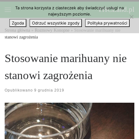
Ta strona korzysta z ciasteczek aby świadczyć usługi na
THCLand.pl
Przejdź do treści
najwyższym poziomie.
Menu
Zgoda
Odrzuć wszystkie zgody
Polityka prywatności
Strona główna
»
Rozmowy Konopne
»
Stosowanie marihuany nie
stanowi zagrożenia
Stosowanie marihuany nie
stanowi zagrożenia
Opublikowano
9 grudnia 2019