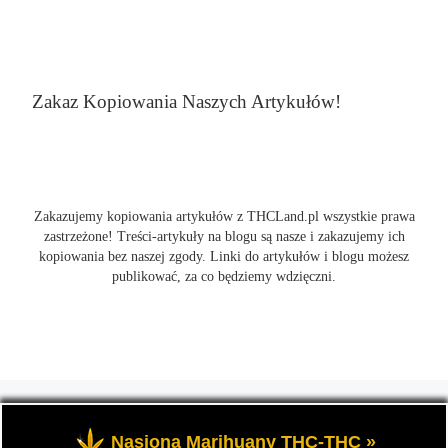
Zakaz Kopiowania Naszych Artykułów!
Zakazujemy kopiowania artykułów z THCLand.pl wszystkie prawa
zastrzeżone! Treści-artykuły na blogu są nasze i zakazujemy ich
kopiowania bez naszej zgody. Linki do artykułów i blogu możesz
publikować, za co będziemy wdzięczni.
© 2026
THCLand.pl
– Wszelkie prawa zastrzeżone
- Czyli
informacje na temat marihuany, konopi i cannabis oraz THC a
Nasiona Marihuany THC-THC »