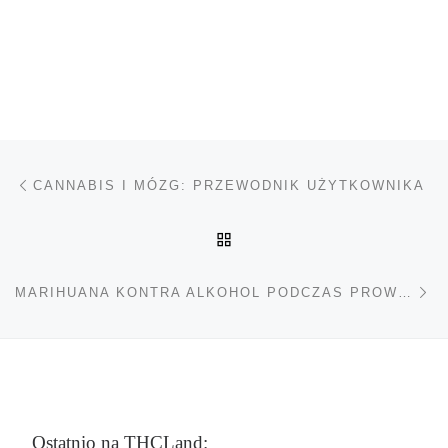
Nawigacja wpisu
Poprzedni wpis
CANNABIS I MÓZG: PRZEWODNIK UŻYTKOWNIKA
POWRÓT DO LISTY POS
Na
MARIHUANA KONTRA ALKOHOL PODCZAS PROWADZENIA POJAZDU
Ostatnio na THCLand: