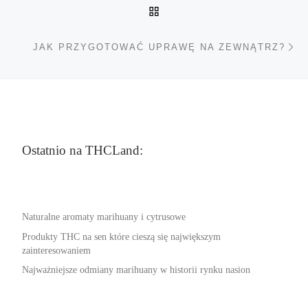
POWRÓT DO LISTY POS
Na
JAK PRZYGOTOWAĆ UPRAWĘ NA ZEWNĄTRZ?
Ostatnio na THCLand:
Naturalne aromaty marihuany i cytrusowe
Produkty THC na sen które cieszą się największym
zainteresowaniem
Najważniejsze odmiany marihuany w historii rynku nasion