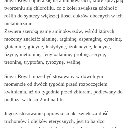
Sugar Royal opiera się na aminokwasach, które sprzyjają
tworzeniu się chlorofilu, co z kolei zwiększa zdolność
roślin do syntezy większej ilości cukrów obecnych w ich
metabolizmie.
Zawiera szeroką gamę aminokwasów, wśród których
możemy znaleźć: alaninę, argininę, asparaginę, cysteinę,
glutaminę, glicynę, histydynę, izoleucynę, leucynę,
lizynę, metioninę, fenyloalaninę, prolinę, serynę,
treoninę, tryptofan, tyrozynę, walinę.
Sugar Royal może być stosowany w dowolnym
momencie od dwóch tygodni przed rozpoczęciem
kwitnienia, aż do tygodnia przed zbiorem, podlewany do
podłoża w ilości 2 ml na litr.
Jego zastosowanie poprawia smak, zwiększa ilość
trichomów i olejków eterycznych, jest to bardzo