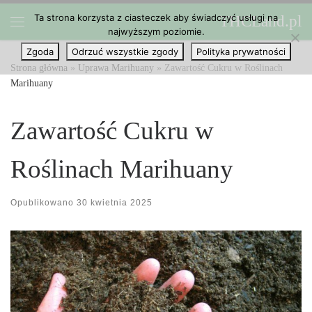
Ta strona korzysta z ciasteczek aby świadczyć usługi na
THCLand.pl
Przejdź do treści
najwyższym poziomie.
Menu
Zgoda
Odrzuć wszystkie zgody
Polityka prywatności
Strona główna
»
Uprawa Marihuany
»
Zawartość Cukru w Roślinach
Marihuany
Zawartość Cukru w
Roślinach Marihuany
Opublikowano
30 kwietnia 2025