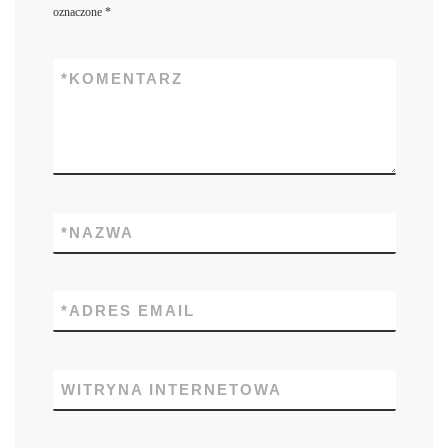
oznaczone
*
*
KOMENTARZ
*
NAZWA
*
ADRES EMAIL
WITRYNA INTERNETOWA