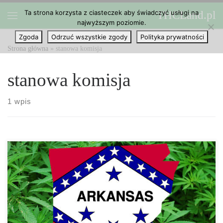
Ta strona korzysta z ciasteczek aby świadczyć usługi na
THCLand.pl
Przejdź do treści
najwyższym poziomie.
Menu
Zgoda
Odrzuć wszystkie zgody
Polityka prywatności
Strona główna
»
stanowa komisja
stanowa komisja
1 wpis
Jeśli chcesz się stać licencjonowanym hodowcą medycznej
marihuany w Arkansas, lepiej abyś miał dużo pieniędzy w banku.
Stanowa komisja do spraw medycznej marihuany zdecydowała, że
opłata za licencję wynosiła będzie 100.000 dolarów. I właściwie