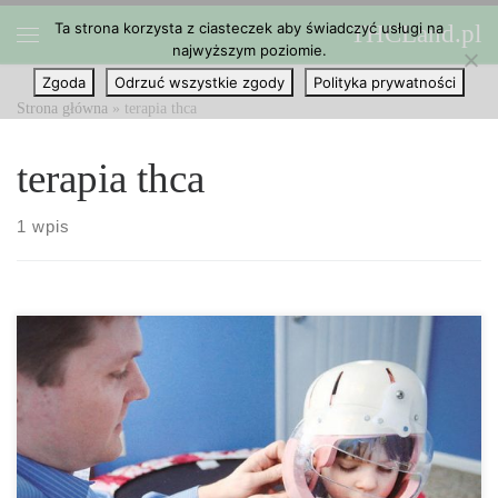
Ta strona korzysta z ciasteczek aby świadczyć usługi na
THCLand.pl
Przejdź do treści
najwyższym poziomie.
Menu
Zgoda
Odrzuć wszystkie zgody
Polityka prywatności
Strona główna
»
terapia thca
terapia thca
1 wpis
Patrick i Beth Collins, Virginia zaczęli leczyć swoją 17 – letnią
córkę Jennifer za pomocą Charlotte’s Web, zaraz po tym gdy
okryli że dziewczynka cierpi na ekstremalną formę padaczki zwaną
zespół Jeavonsa. Ale lek nie zadziałał. Dom rodziny Collins był