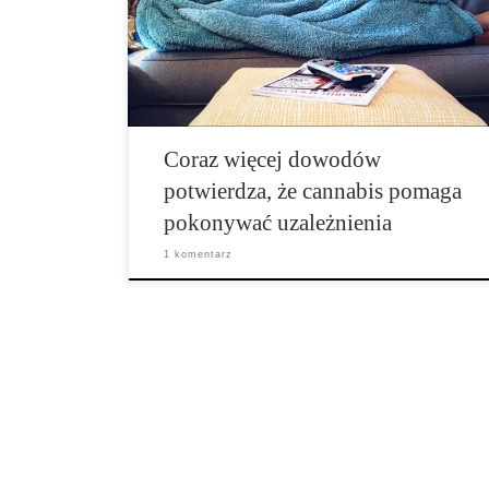
przyjęciu, że sama marihuana jest w dużej mierze
nieszkodliwa, ale nadal musi być niebezpieczna,
ponieważ prowadzi do cięższych narkotyków. […]
Coraz więcej dowodów
potwierdza, że cannabis pomaga
pokonywać uzależnienia
1 komentarz