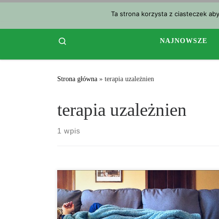
Przejdź do treści
Ta strona korzysta z ciasteczek ab
Search
NAJNOWSZE
Strona główna
»
terapia uzależnien
terapia uzależnien
1 wpis
Przez wiele lat, głównym argumentem przeciwko
marihuanie było całe pojęcie jakoby cannabis był
„bramą” do cięższych narkotyków. Opierało się to na