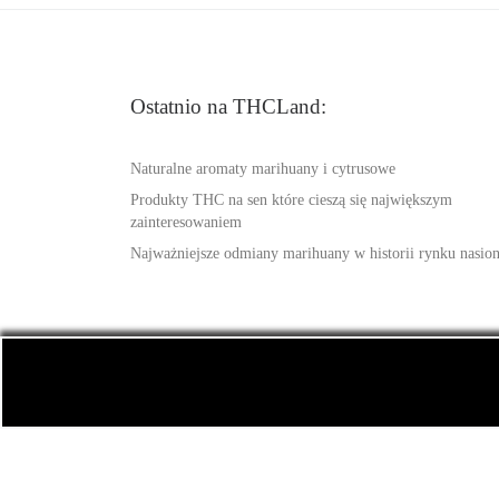
Ostatnio na THCLand:
Naturalne aromaty marihuany i cytrusowe
Produkty THC na sen które cieszą się największym
zainteresowaniem
Najważniejsze odmiany marihuany w historii rynku nasio
© 2026
THCLand.pl
– Wszelkie prawa zastrzeżone
-