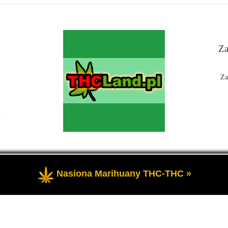
Za
Za
n
Nasiona Marihuany THC-THC »
 Czyli informacje na temat marihuany, konopi i cannabis oraz THC a 