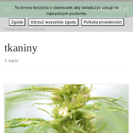
Ta strona korzysta z ciasteczek aby świadczyć usługi na
THCLand.pl
Przejdź do treści
najwyższym poziomie.
Menu
Zgoda
Odrzuć wszystkie zgody
Polityka prywatności
Strona główna
»
tkaniny
tkaniny
1 wpis
Kraje na całym świecie posiadają różne zasady i przepisy
dotyczące konopi. Mimo niewiarygodnej wszechstronności rośliny
i tego jak bardzo jest przyjazna dla środowiska, jej powiązania z
psychoaktywną marihuaną doprowadziły do tego, że niektóre