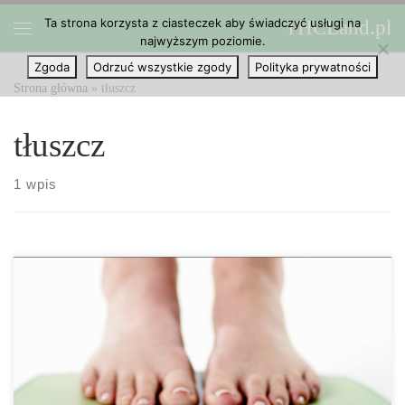
Ta strona korzysta z ciasteczek aby świadczyć usługi na
THCLand.pl
Przejdź do treści
najwyższym poziomie.
Menu
Zgoda
Odrzuć wszystkie zgody
Polityka prywatności
Strona główna
»
tłuszcz
tłuszcz
1 wpis
Istnieje mnóstwo diet, które trafiają do głównego nurtu co jakiś
czas, jako sposób na utratę kilku dodatkowych kilogramów lub
utrzymanie obecnej masy ciała pod kontrolą. Jednak palenie
marihuany wydaje się mieć ogromną przewagę. Wiele badań