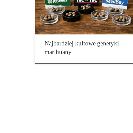
genetyczną oraz rozwojem najbardziej
rozpoznawalnych linii odmian. Dla wielu
kolekcjonerów poszczególne genetyki mają wartość
znacznie wykraczającą poza samą nazwę. Stanowią
[…]
Najbardziej kultowe genetyki
marihuany