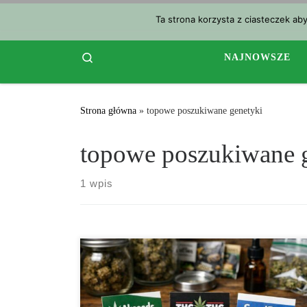
Przejdź do treści
Ta strona korzysta z ciasteczek ab
Search
NAJNOWSZE
Strona główna
»
topowe poszukiwane genetyki
topowe poszukiwane 
1 wpis
Najbardziej poszukiwane genetyki wśród
kolekcjonerów Świat kolekcjonowania nasion konopi
od lat przyciąga coraz większą liczbę pasjonatów
zainteresowanych historią hodowli, różnorodnością