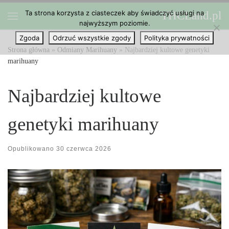
Ta strona korzysta z ciasteczek aby świadczyć usługi na
THCLand.pl
Przejdź do treści
najwyższym poziomie.
Menu
Zgoda
Odrzuć wszystkie zgody
Polityka prywatności
Strona główna
»
Odmiany Marihuany
»
Najbardziej kultowe genetyki
marihuany
Najbardziej kultowe
genetyki marihuany
Opublikowano
30 czerwca 2026