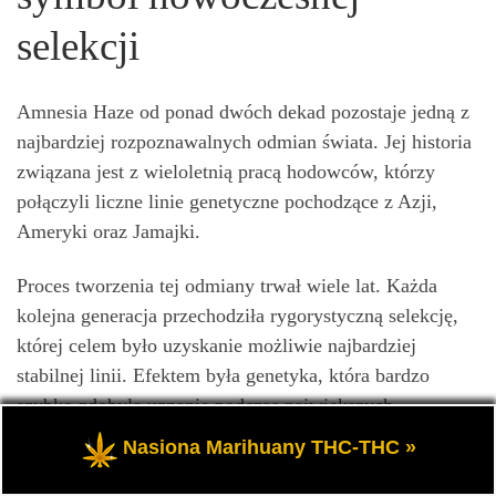
selekcji
Amnesia Haze od ponad dwóch dekad pozostaje jedną z
najbardziej rozpoznawalnych odmian świata. Jej historia
związana jest z wieloletnią pracą hodowców, którzy
połączyli liczne linie genetyczne pochodzące z Azji,
Ameryki oraz Jamajki.
Proces tworzenia tej odmiany trwał wiele lat. Każda
kolejna generacja przechodziła rygorystyczną selekcję,
której celem było uzyskanie możliwie najbardziej
stabilnej linii. Efektem była genetyka, która bardzo
szybko zdobyła uznanie podczas największych
europejskich konkursów.
Nasiona Marihuany THC-THC »
Amnesia Haze wielokrotnie zwyciężała w prestiżowych