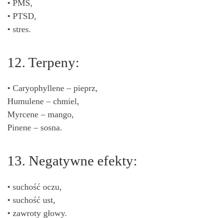
• PMS,
• PTSD,
• stres.
12. Terpeny:
• Caryophyllene – pieprz,
Humulene – chmiel,
Myrcene – mango,
Pinene – sosna.
13. Negatywne efekty:
• suchość oczu,
• suchość ust,
• zawroty głowy.