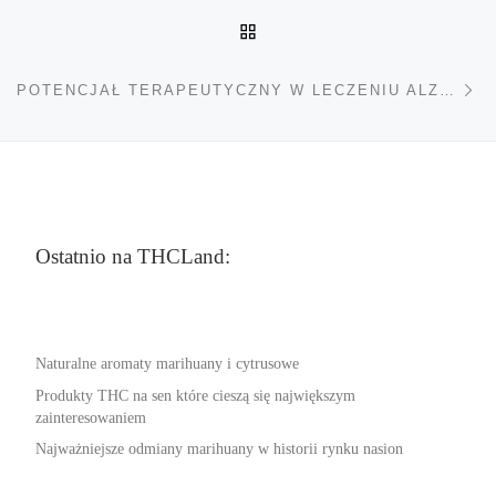
POWRÓT DO LISTY POS
Na
POTENCJAŁ TERAPEUTYCZNY W LECZENIU ALZHEIMERA
Ostatnio na THCLand:
Naturalne aromaty marihuany i cytrusowe
Produkty THC na sen które cieszą się największym
zainteresowaniem
Najważniejsze odmiany marihuany w historii rynku nasion