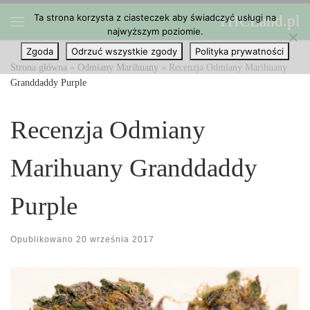
Ta strona korzysta z ciasteczek aby świadczyć usługi na
THCLand.pl
Przejdź do treści
najwyższym poziomie.
Menu
Zgoda
Odrzuć wszystkie zgody
Polityka prywatności
Strona główna
»
Odmiany Marihuany
»
Recenzja Odmiany Marihuany
Granddaddy Purple
Recenzja Odmiany
Marihuany Granddaddy
Purple
Opublikowano
20 września 2017