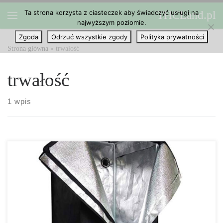
Ta strona korzysta z ciasteczek aby świadczyć usługi na
THCLand.pl
Przejdź do treści
najwyższym poziomie.
Menu
Zgoda
Odrzuć wszystkie zgody
Polityka prywatności
Strona główna
»
trwałość
trwałość
1 wpis
Poradnik dla osób zainteresowanych namiotami do uprawy konopi
indyjskich indoor Namioty do uprawy indoor od lat są
niezbędnikiem wśród domowych hodowców już od lat. Dzięki
wciąż postępującej legalizacji marihuany rynek online jest pełen