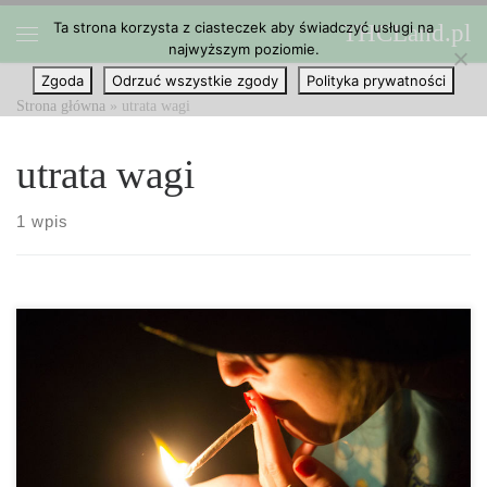
Ta strona korzysta z ciasteczek aby świadczyć usługi na
THCLand.pl
Przejdź do treści
najwyższym poziomie.
Menu
Zgoda
Odrzuć wszystkie zgody
Polityka prywatności
Strona główna
»
utrata wagi
utrata wagi
1 wpis
Wydaje się, że konopia to nie tylko odpowiedź na nasze globalne
problemy zdrowotne, zarówno dla ludzi, którzy nie mają co jeść
oraz dla ludzi w świecie zachodnim, który jest niedożywiony od
jedzenia niewłaściwych pokarmów, a także jest to odpowiedź na