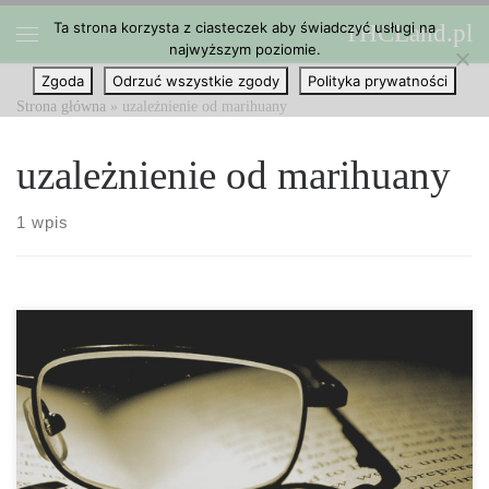
Ta strona korzysta z ciasteczek aby świadczyć usługi na
THCLand.pl
Przejdź do treści
najwyższym poziomie.
Menu
Zgoda
Odrzuć wszystkie zgody
Polityka prywatności
Strona główna
»
uzależnienie od marihuany
uzależnienie od marihuany
1 wpis
Uzależnienie od marihuany jest nadal temat dyskusji na całym
świecie, pomimo badań dowodzących, że większość leków z nią
związanych jest mocno przesadzona. Wszystkie substancje
uzależniające, w tym marihuana, są określone w wytycznych w