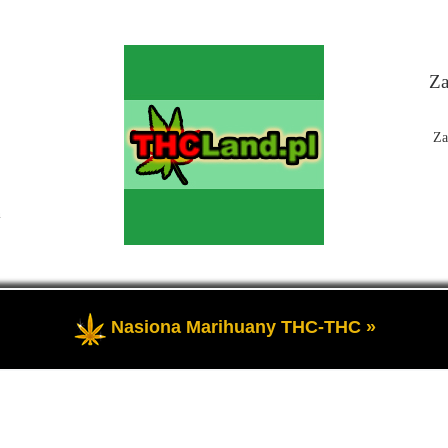
Za
Za
n
Nasiona Marihuany THC-THC »
 Czyli informacje na temat marihuany, konopi i cannabis oraz THC a 