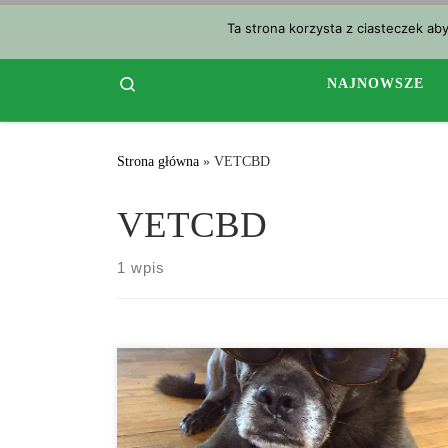
Przejdź do treści
Ta strona korzysta z ciasteczek ab
Search
NAJNOWSZE
Strona główna
»
VETCBD
VETCBD
1 wpis
Podobnie jak w przypadku ludzi, zwierzęta cierpią na
skutki uboczne – w tym uszkodzenia wątroby i nerek –
od leków, które są im przepisywane. Weterynarz z