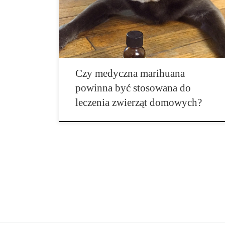
L.A. Doktor Tim Shu mówi, że bezpieczną
alternatywą dla niektórych recept jest marihuana.
Ekstrakt […]
Czy medyczna marihuana
powinna być stosowana do
leczenia zwierząt domowych?