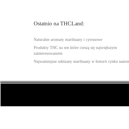
Ostatnio na THCLand:
Naturalne aromaty marihuany i cytrusowe
Produkty THC na sen które cieszą się największym
zainteresowaniem
Najważniejsze odmiany marihuany w historii rynku nasio
© 2026
THCLand.pl
– Wszelkie prawa zastrzeżone
-