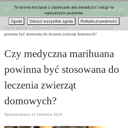
Ta strona korzysta z ciasteczek aby świadczyć usługi na
THCLand.pl
Przejdź do treści
najwyższym poziomie.
Menu
Zgoda
Odrzuć wszystkie zgody
Polityka prywatności
Strona główna
»
Ciekawostki Konopne
»
Czy medyczna marihuana
powinna być stosowana do leczenia zwierząt domowych?
Czy medyczna marihuana
powinna być stosowana do
leczenia zwierząt
domowych?
Opublikowano
15 kwietnia 2016