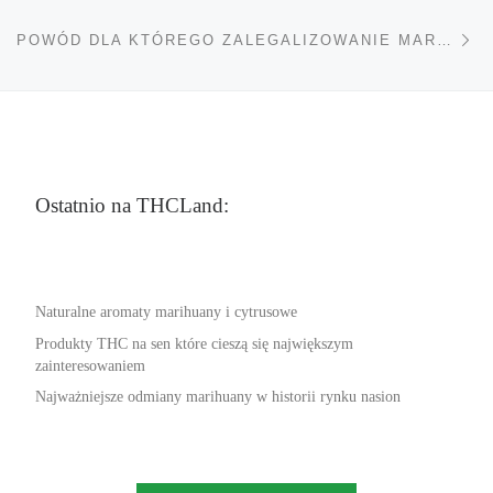
Na
POWÓD DLA KTÓREGO ZALEGALIZOWANIE MARIHUANY NA CAŁYM ŚWIECIE POMOGŁOBY ZWALCZYĆ GLOBALNE UBÓSTWO W 1 ROK
Ostatnio na THCLand:
Naturalne aromaty marihuany i cytrusowe
Produkty THC na sen które cieszą się największym
zainteresowaniem
Najważniejsze odmiany marihuany w historii rynku nasion