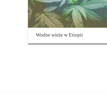
sposób, w jaki działa nasza planeta nie boli.
Gromadzenie wody w Etiopii może być uciążliwym i
męczącym zadaniem, biorąc […]
Wodne wieże w Etiopii