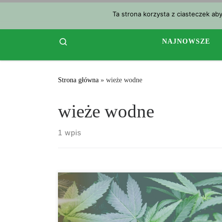
Przejdź do treści
Ta strona korzysta z ciasteczek ab
Search
NAJNOWSZE
Strona główna
»
wieże wodne
wieże wodne
1 wpis
Konopie to wszystko jeżeli mówimy o czystych i
ekologicznych sposobach robienia rzeczy. Promowanie
tego rodzaju rzeczy, które mają potencjał, by zmienić