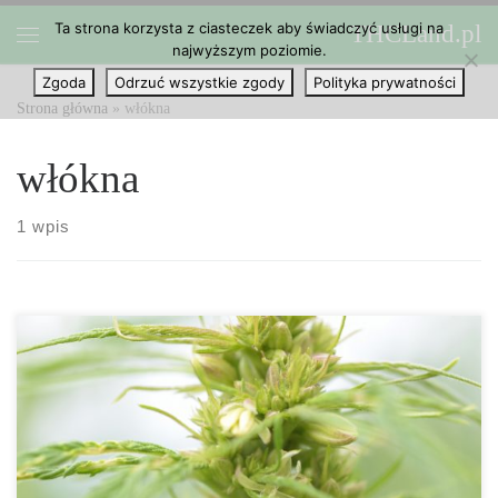
Ta strona korzysta z ciasteczek aby świadczyć usługi na
THCLand.pl
Przejdź do treści
najwyższym poziomie.
Menu
Zgoda
Odrzuć wszystkie zgody
Polityka prywatności
Strona główna
»
włókna
włókna
1 wpis
Kraje na całym świecie posiadają różne zasady i przepisy
dotyczące konopi. Mimo niewiarygodnej wszechstronności rośliny
i tego jak bardzo jest przyjazna dla środowiska, jej powiązania z
psychoaktywną marihuaną doprowadziły do tego, że niektóre