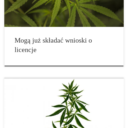
aplikować. Zgodnie z zatwierdzonym […]
Mogą już składać wnioski o
licencje
Komisja Podatkowa w Nevadzie rozszerza przepisy dotyczące
sprzedaży marihuany w nagłych przypadkach. Istniejące koncesje
na dystrybucję marihuany w Nevadzie pozostaną w mocy przez
cały kolejny rok. Komisja ds. Podatków w Nevadzie zagłosowała
za rozszerzeniem istniejących przepisów dotyczących sytuacji