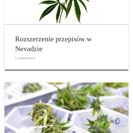
kryzysowych, umożliwiając […]
Rozszerzenie przepisów w
Nevadzie
1 komentarz
Prawa marihuany na Jamajce wkrótce poddane będą drastycznym
zmianom, które jak się oczekuje, utorują drogę dla legalnej branży
marihuany. Jamajski minister sprawiedliwości Mark Golding
ogłosił w zeszły czwartek propozycję dekryminalizacji prywatnego
posiadania marihuany. Wniosek pozwoliłby również na korzystanie