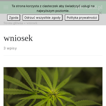
Ta strona korzysta z ciasteczek aby świadczyć usługi na
THCLand.pl
Przejdź do treści
najwyższym poziomie.
Menu
Zgoda
Odrzuć wszystkie zgody
Polityka prywatności
Strona główna
»
wniosek
wniosek
3 wpisy
Firmy w Denver mogą już składać wnioski o licencje na
stosowanie marihuany. Jednak pierwsza partia wniosków o licencje
na pierwszy tego rodzaju program może nie nadejść natychmiast,
biorąc pod uwagę kompleksowy proces, który wymagany jest aby