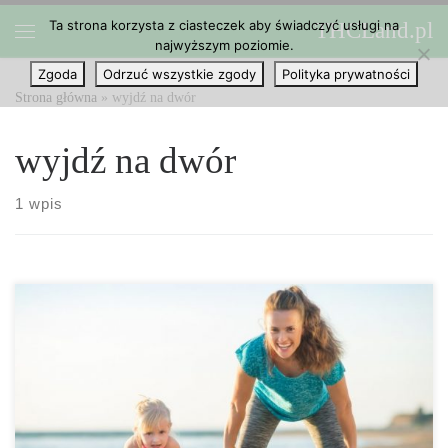
Ta strona korzysta z ciasteczek aby świadczyć usługi na
THCLand.pl
Przejdź do treści
najwyższym poziomie.
Menu
Zgoda
Odrzuć wszystkie zgody
Polityka prywatności
Strona główna
»
wyjdź na dwór
wyjdź na dwór
1 wpis
Wiosna i lato to doskonały czas, aby wyjść na zewnątrz i spędzić
trochę czasu z dziećmi, mimo że może być ciężko odciągnąć ich
od iPadów, telewizora czy gier wideo. Jeżeli brak ci pomysłów w
jaki sposób cieszyć się piękną pogodą […]