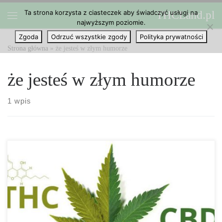
Ta strona korzysta z ciasteczek aby świadczyć usługi na
THCLand.pl
Przejdź do treści
najwyższym poziomie.
Menu
Zgoda
Odrzuć wszystkie zgody
Polityka prywatności
Strona główna
»
że jesteś w złym humorze
że jesteś w złym humorze
1 wpis
Jedna z naszych znajomych spytała, czy cannabis może sprawić, że
jej konsumenci będą zrzędliwi i generalnie w złym humorze,
ponieważ tak ona się właśnie czuje rano po wieczorze palenia. To
interesujące, ponieważ istnieje badanie, w którym zbadano wpływ