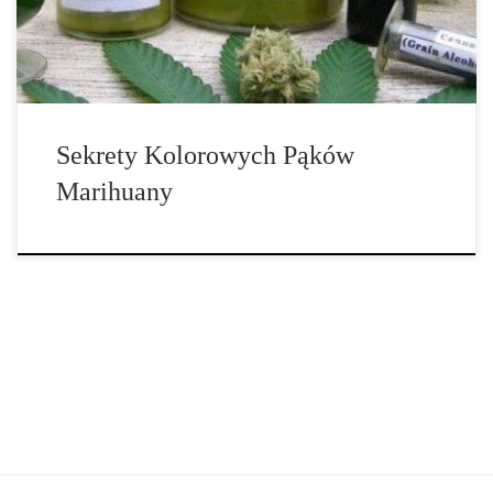
cannabis mogą być również fioletowe. Co […]
Sekrety Kolorowych Pąków
Marihuany