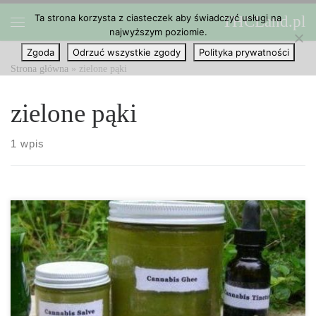
Ta strona korzysta z ciasteczek aby świadczyć usługi na
THCLand.pl
Przejdź do treści
najwyższym poziomie.
Menu
Zgoda
Odrzuć wszystkie zgody
Polityka prywatności
Strona główna
»
zielone pąki
zielone pąki
1 wpis
Sekrety kolorowych pąków marihuany: W jaki sposób otrzymać
fioletowe pąki na naszych roślinach? Rośliny marihuany są zwykle
zielone. A przynajmniej jesteśmy przyzwyczajeni do oglądania jej
w tym kolorze. Jednak wierzcie lub nie, niektóre odmiany