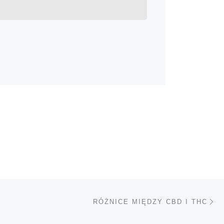
Na
TÓW
RÓŻNICE MIĘDZY CBD I THC