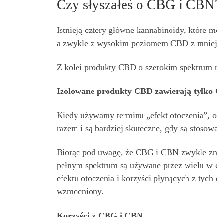
Czy słyszałeś o CBG i CBN
Istnieją cztery główne kannabinoidy, które
a zwykle z wysokim poziomem CBD z mniej
Z kolei produkty CBD o szerokim spektrum
Izolowane produkty CBD zawierają tylko
Kiedy używamy terminu „efekt otoczenia”, od
razem i są bardziej skuteczne, gdy są stosow
Biorąc pod uwagę, że CBG i CBN zwykle zn
pełnym spektrum są używane przez wielu w c
efektu otoczenia i korzyści płynących z tyc
wzmocniony.
Korzyści z CBG i CBN