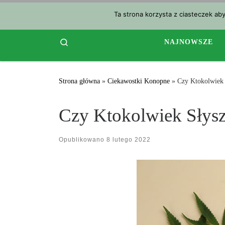
Przejdź do treści
Ta strona korzysta z ciasteczek ab
Search
NAJNOWSZE
Strona główna
»
Ciekawostki Konopne
»
Czy Ktokolwiek
Czy Ktokolwiek Słys
Opublikowano
8 lutego 2022