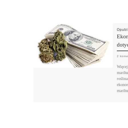
Opub
Ekon
dotyc
2 kome
Więcej
marihu
roślina
ekonom
marihu