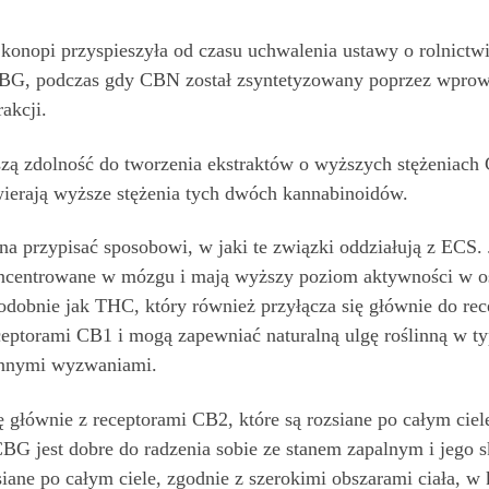
n konopi przyspieszyła od czasu uchwalenia ustawy o rolnictw
 CBG, podczas gdy CBN został zsyntetyzowany poprzez wpro
akcji.
zą zdolność do tworzenia ekstraktów o wyższych stężeniach 
ierają wyższe stężenia tych dwóch kannabinoidów.
 przypisać sposobowi, w jaki te związki oddziałują z ECS
koncentrowane w mózgu i mają wyższy poziom aktywności w 
odobnie jak THC, który również przyłącza się głównie do re
ceptorami CB1 i mogą zapewniać naturalną ulgę roślinną w ty
 innymi wyzwaniami.
 głównie z receptorami CB2, które są rozsiane po całym ciel
CBG jest dobre do radzenia sobie ze stanem zapalnym i jego
iane po całym ciele, zgodnie z szerokimi obszarami ciała, w 