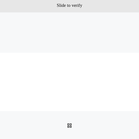
Slide to verify
POWRÓT DO LISTY POS