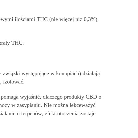
owymi ilościami THC (nie więcej niż 0,3%),
erały THC.
e związki występujące w konopiach) działają
, izolować.
 pomaga wyjaśnić, dlaczego produkty CBD o
omocy w zasypianiu. Nie można lekceważyć
ałaniem terpenów, efekt otoczenia zostaje