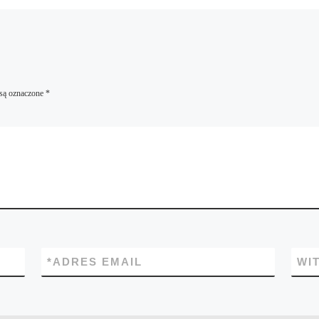
są oznaczone
*
*
ADRES EMAIL
WI