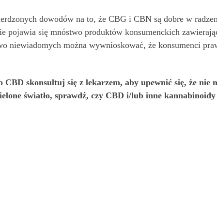
wierdzonych dowodów na to, że CBG i CBN są dobre w radzeni
nie pojawia się mnóstwo produktów konsumenckich zawierając
owo niewiadomych można wywnioskować, że konsumenci prawd
CBD skonsultuj się z lekarzem, aby upewnić się, że nie 
i zielone światło, sprawdź, czy CBD i/lub inne kannabinoi