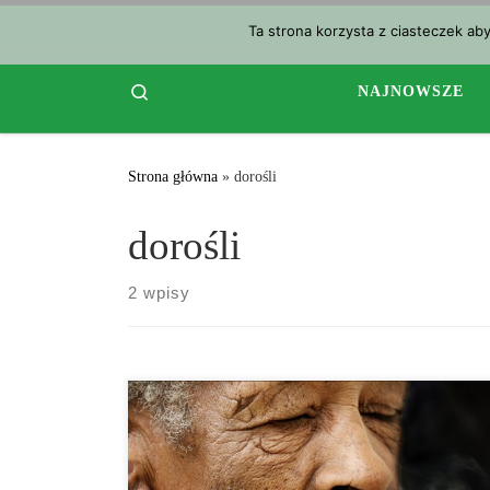
Przejdź do treści
Ta strona korzysta z ciasteczek ab
Search
NAJNOWSZE
Strona główna
»
dorośli
dorośli
2 wpisy
Jak się okazuje działanie THC różni się w zależności
od wieku osoby, która je przyjmuje. Jednak badania na
ludziach są mocno ograniczone. • Zaskakująco, leki