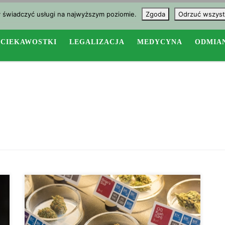
y świadczyć usługi na najwyższym poziomie.
Zgoda
Odrzuć wszyst
CIEKAWOSTKI
LEGALIZACJA
MEDYCYNA
ODMIA
Najczęstsze przyczyny niekardiologicznego bólu w
klatce piersiowej zawierają refluks kwasu i
nadwrażliwość przełyku. Nowe badania sugerują
wersję farmaceutyczną tetrahydrokannabinolu (THC)