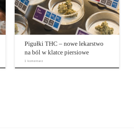
jako skuteczny sposób leczenia niekardiologicznych
bóli w klatce piersiowej. Około 23% dorosłej
populacji, a 70 milionów Amerykanów, doświadcza
niekardiologicznego bólu […]
Pigułki THC – nowe lekarstwo
na ból w klatce piersiowe
1 komentarz