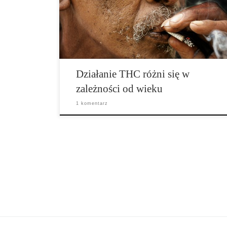
zawierające pochodne cannabis mogą okazać się
bezpiecznymi i skutecznymi metodami leczenia dzieci.
Cannabis nie jest […]
Działanie THC różni się w
zależności od wieku
1 komentarz