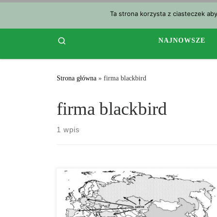
Przejdź do treści
Ta strona korzysta z ciasteczek ab
Search
NAJNOWSZE
Strona główna
»
firma blackbird
firma blackbird
1 wpis
Firmy, które legalnie dostarczają marihuanę, spotykają
się z konsumentami tylko pod ustalonym adresem
zamieszkania – unikają one raczej kasyn, hoteli,