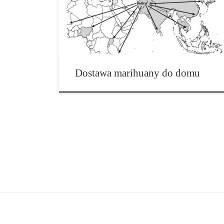
klubów ze striptizem, parków oraz parkingów. Las
Vegas – przemysł cannabis w Nevada przyspiesza,
zostaje wprowadzona usługa dostarczania marihuany
do […]
Dostawa marihuany do domu