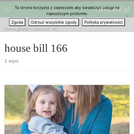
Ta strona korzysta z ciasteczek aby świadczyć usługi na
THCLand.pl
Przejdź do treści
najwyższym poziomie.
Menu
Zgoda
Odrzuć wszystkie zgody
Polityka prywatności
Strona główna
»
house bill 166
house bill 166
1 wpis
Jeśli cierpisz na jedną z tych chorób… Kentucky może pozwolić ci
korzystać z medycznej marihuany. Niektórzy republikanie i
demokraci w legislaturze wzywają Kentucky do zalegalizowania w
tym roku medycznej marihuany i pozwolenia ludziom na