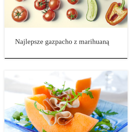
zimno. Oprócz tego, że […]
Najlepsze gazpacho z marihuaną
Super prosta, smaczna i bardzo efektowna sałatka z melonem! Jest
to naprawdę ciekawe i zaskakujące doświadczenie smakowe. Czas
przygotowania: 10 minut Ilość porcji: 4 porcje Składniki: 1 melon
kantalupa szynka prosciutto oliwa z oliwek z marihuaną Kiedy jest
sezon na […]