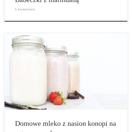
1 komentarz
Czas wykonania: 10 minut Ilość porcji: 3 Standardowe mleko
konopne Składniki: • 3 szklanki zimnej wody • 1 szklanka
łuskanych nasion konopi Waniliowe mleko konopne Składniki: • 3
szklanki zimnej wody • 1 szklanka łuskanych nasion konopi • 4-6
daktyli […]
Domowe mleko z nasion konopi na