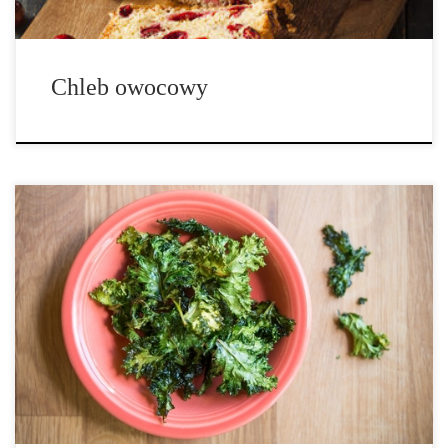
Chleb owocowy
Wokół jarmużu nagromadziło się niemałe zainteresowanie, i to nie
bez powodu. Ta roślina jest naprawdę świetna dla naszego
organizmu. Posiada wiele witamin i mikroelementów! Czas
przygotowania: 10 minut Czas pieczenia: 120 minut Ilość porcji: 8
Składniki: 1 paczka mytego jarmużu […]