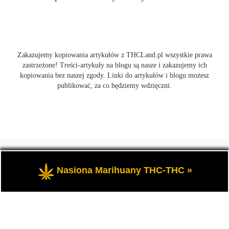
Zakazujemy kopiowania artykułów z THCLand.pl wszystkie prawa
zastrzeżone! Treści-artykuły na blogu są nasze i zakazujemy ich
kopiowania bez naszej zgody. Linki do artykułów i blogu możesz
publikować, za co będziemy wdzięczni.
© 2026
THCLand.pl
– Wszelkie prawa zastrzeżone
- Czyli
informacje na temat marihuany, konopi i cannabis oraz THC a
Nasiona Marihuany THC-THC »
także CBD.