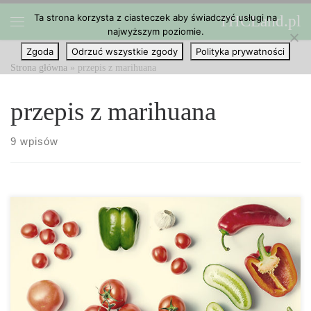
Ta strona korzysta z ciasteczek aby świadczyć usługi na
THCLand.pl
Przejdź do treści
najwyższym poziomie.
Menu
Zgoda
Odrzuć wszystkie zgody
Polityka prywatności
Strona główna
»
przepis z marihuana
przepis z marihuana
9 wpisów
Szukasz przepisu na świeżą, fajną i satysfakcjonującą zupę? Mamy
dzisiaj dla ciebie idealny przepis! Gazpacho to hiszpańskie danie
tradycyjnie podawane latem. Robi się go na bazie ogórków,
świeżej papryki, pysznych pomidorów i zazwyczaj podaje się na