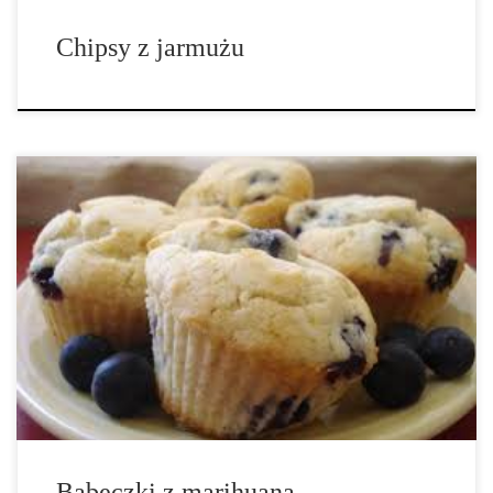
Chipsy z jarmużu
Babeczki to dobry posiłek o każdej porze dnia, czy to śniadanie
czy przekąska. Jest mnóstwo sposobów i przepisów na babeczki,
ale babeczki z marihuaną to ta zdrowa opcja. Jagody zawierają
przeciwutleniacze, które są przydatne w neutralizacji wolnych
rodników w organizmie. […]
Babeczki z marihuaną