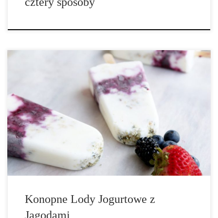
cztery sposoby
Składniki: • 3 szklanki mieszanki mrożonych jagód, • 4 łyżki
miodu, • 1 łyżeczka czystego ekstraktu waniliowego, • 1½ szklanki
zwykłego jogurtu greckiego, • ¼ szklanki mleka migdałowego, •
⅔ szklanki przygotowanej granoli, • ¼ szklanki plus 1 łyżka
łuskanych […]
Konopne Lody Jogurtowe z
Jagodami