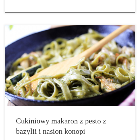
Zwiększ spożycie warzyw włączając w swoją dietę ten prosty
przepis na makaron i pesto z bazylii i nasion konopi. Do
wykonania makaronu potrzebujesz spiralizera. Spiralizer jest tanim
narzędziem obracającym warzywo poprzez jeden z wybranych
przez nas noży, który tnie warzywa […]
Cukiniowy makaron z pesto z
bazylii i nasion konopi