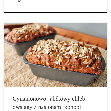
Składniki: – ¾ płatków owsianych, – 1 duże jabłko pokrojone na
małe kawałki, – ½ kostki roztopionego masła, – 1⅓ szklanki musu
jabłkowego, – 1 łyżka ekstraktu waniliowego, – 2 szklanki mąki
pszennej razowej (można zastąpić inną), – 4 łyżki […]
Cynamonowo-jabłkowy chleb
owsiany z nasionami konopi