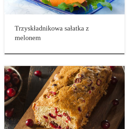
Trzyskładnikowa sałatka z
melonem
Dzisiaj mamy dla was przepis na owocowy bochenek chleba.
Chleb będzie dobry do tygodnia po upieczeniu, świetnie sprawdzi
się również w formie francuskich tostów. Uwaga: chleb pełen jest
glutenu i marihuany! Czas przygotowania: 10 minut Czas
pieczenia 40 minut Ilość […]