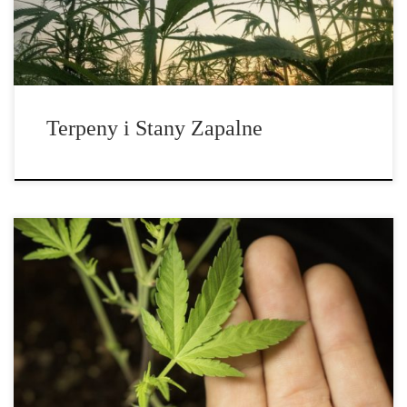
Terpeny i Stany Zapalne
Izolowanie terpenów: nowy aspekt w przemyśle cannabis Terpeny
to związki, które nadają cannabis szeroką gamę smaków i
aromatów. Izolowanie terpenów pozwala użytkownikom
medycznym jak i rekreacyjnym na lepsze dopasowanie produktu
pod siebie. • Izolowanie terpenów Cannabis słynie przede
wszystkim z […]