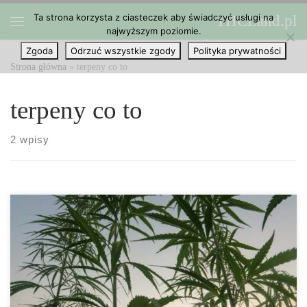
Ta strona korzysta z ciasteczek aby świadczyć usługi na
THCLand.pl
Przejdź do treści
najwyższym poziomie.
Menu
Zgoda
Odrzuć wszystkie zgody
Polityka prywatności
Strona główna
»
terpeny co to
terpeny co to
2 wpisy
Dowiedz się, co łączy terpeny i stany zapalne, oraz jak w jaki
sposób możemy je wykorzystać na naszą korzyść. Stany zapalne są
dużym problemem wielu ludzi na całym świecie… czy terpeny
mogą być w tym temacie odpowiedzią? Wraz z tym, […]