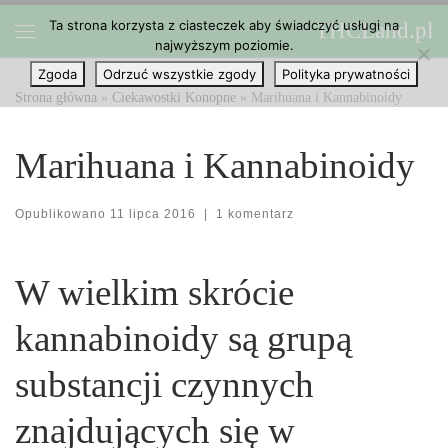
Ta strona korzysta z ciasteczek aby świadczyć usługi na
THCLand.pl
Przejdź do treści
najwyższym poziomie.
Menu
Zgoda
Odrzuć wszystkie zgody
Polityka prywatności
Strona główna
»
Ciekawostki Konopne
»
Marihuana i Kannabinoidy
Marihuana i Kannabinoidy
Opublikowano
11 lipca 2016
|
1 komentarz
W wielkim skrócie
kannabinoidy są grupą
substancji czynnych
znajdujących się w