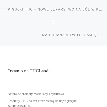
Nawigacja wpisu
Poprzedni wpis
PIGUŁKI THC – NOWE LEKARSTWO NA BÓL W KLATCE PIERSIOWE
POWRÓT DO LISTY POS
Na
MARIHUANA A TWOJA PAMIĘĆ
Ostatnio na THCLand:
Naturalne aromaty marihuany i cytrusowe
Produkty THC na sen które cieszą się największym
zainteresowaniem