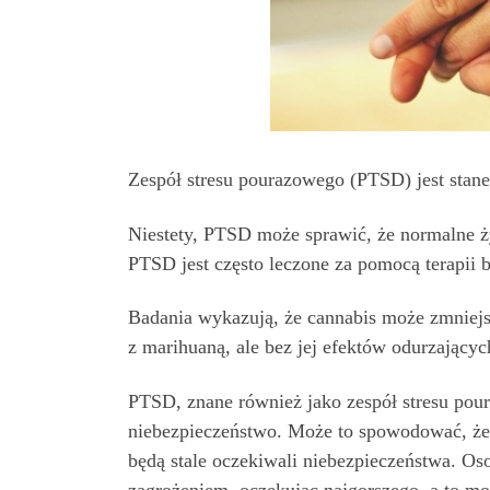
Zespół stresu pourazowego (PTSD) jest stan
Niestety, PTSD może sprawić, że normalne ży
PTSD jest często leczone za pomocą terapii 
Badania wykazują, że cannabis może zmniejs
z marihuaną, ale bez jej efektów odurzającyc
PTSD, znane również jako zespół stresu pou
niebezpieczeństwo. Może to spowodować, że 
będą stale oczekiwali niebezpieczeństwa. Os
zagrożeniem, oczekując najgorszego, a to m