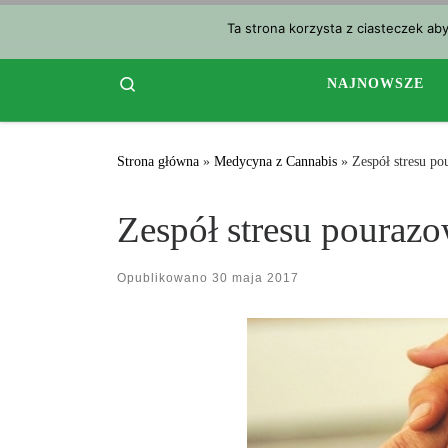
Przejdź do treści
Ta strona korzysta z ciasteczek ab
Search
NAJNOWSZE
Strona główna
»
Medycyna z Cannabis
»
Zespół stresu p
Zespół stresu pouraz
Opublikowano
30 maja 2017