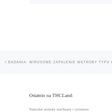
Nawigacja wpisu
Poprzedni wpis
BADANIA: WIRUSOWE ZAPALENIE WĄTROBY TYPU 
Ostatnio na THCLand:
Naturalne aromaty marihuany i cytrusowe