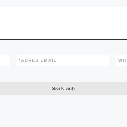
*
ADRES EMAIL
WI
Slide to verify