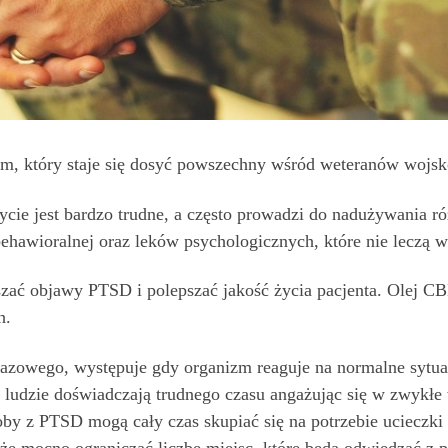
em, który staje się dosyć powszechny wśród weteranów wojs
cie jest bardzo trudne, a często prowadzi do nadużywania róż
behawioralnej oraz leków psychologicznych, które nie leczą 
zać objawy PTSD i polepszać jakość życia pacjenta. Olej C
h.
razowego, występuje gdy organizm reaguje na normalne sytua
ludzie doświadczają trudnego czasu angażując się w zwykł
oby z PTSD mogą cały czas skupiać się na potrzebie ucieczki
oże mocno ograniczać liczbę miejsc, które będą odwiedzać z 