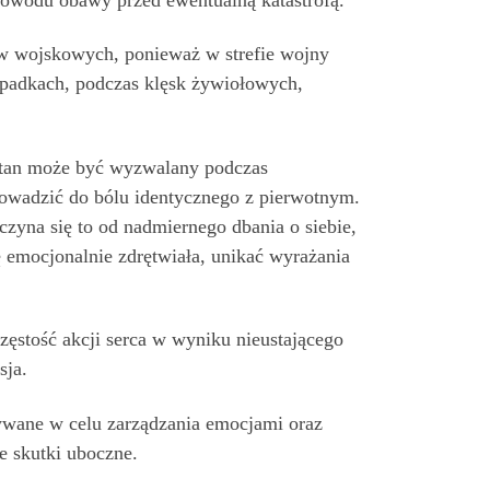
w wojskowych, ponieważ w strefie wojny
zypadkach, podczas klęsk żywiołowych,
Stan może być wyzwalany podczas
wadzić do bólu identycznego z pierwotnym.
yna się to od nadmiernego dbania o siebie,
ę emocjonalnie zdrętwiała, unikać wyrażania
ęstość akcji serca w wyniku nieustającego
sja.
sywane w celu zarządzania emocjami oraz
e skutki uboczne.