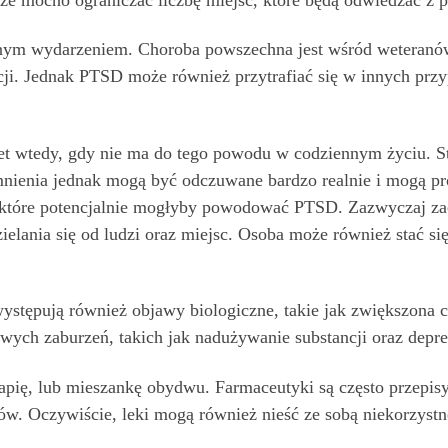
nym wydarzeniem. Choroba powszechna jest wśród weteranó
acji. Jednak PTSD może również przytrafiać się w innych pr
wet wtedy, gdy nie ma do tego powodu w codziennym życiu. 
enia jednak mogą być odczuwane bardzo realnie i mogą pro
które potencjalnie mogłyby powodować PTSD. Zazwyczaj zacz
ielania się od ludzi oraz miejsc. Osoba może również stać si
tępują również objawy biologiczne, takie jak zwiększona cz
wych zaburzeń, takich jak nadużywanie substancji oraz depre
rapię, lub mieszankę obydwu. Farmaceutyki są często przepi
w. Oczywiście, leki mogą również nieść ze sobą niekorzystn