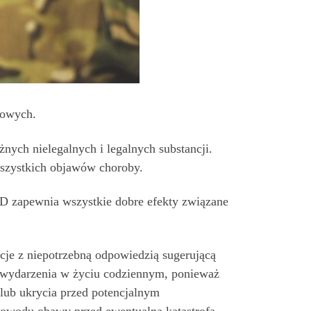
kowych.
nych nielegalnych i legalnych substancji.
wszystkich objawów choroby.
BD zapewnia wszystkie dobre efekty związane
cje z niepotrzebną odpowiedzią sugerującą
e wydarzenia w życiu codziennym, ponieważ
 lub ukrycia przed potencjalnym
powodu obawy przed ewentualną katastrofą.