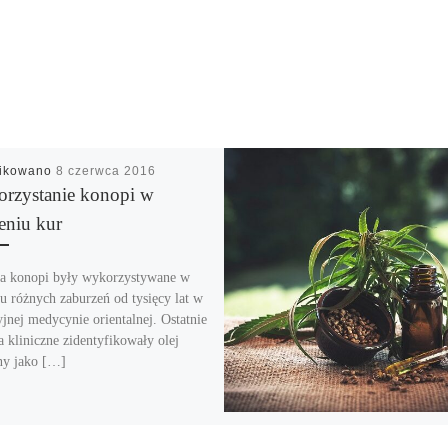
likowano
8 czerwca 2016
rzystanie konopi w
eniu kur
a konopi były wykorzystywane w
iu różnych zaburzeń od tysięcy lat w
yjnej medycynie orientalnej. Ostatnie
a kliniczne zidentyfikowały olej
y jako […]