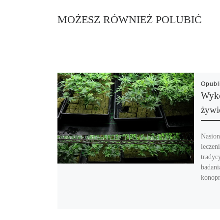
MOŻESZ RÓWNIEŻ POLUBIĆ
Opub
Wyko
żywi
Nasion
leczen
tradyc
badani
konopn