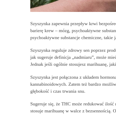
Szyszynka zapewnia przepływ krwi bezpośredn
barierę krew – mózg, psychoaktywne substanc
psychoaktywne substancje chemiczne, takie 
Szyszynka reguluje zdrowy sen poprzez produ
jak sugeruje definicja „nadmiaru”, może mie
Jednak jeśli ogólnie stosujesz marihuanę, j
Szyszynka jest połączona z układem hormo
kannabinoidowych. Zatem też bardzo możliw
głębokość i czas trwania snu.
Sugeruje się, że THC może redukować ilość m
stosuje marihuanę w walce z bezsennością. Op