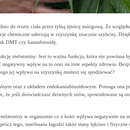
io do reszty ciała przez tylną tętnicę mózgową. Ze względu n
je chemiczne uderzają w szyszynkę znacznie szybciej. Dzięk
jak DMT czy kannabinoidy.
kcję melatoniny. Jest to ważna funkcja, która nie powinna 
ć negatywny wpływ na to oraz na inne aspekty zdrowia. Bezp
akiego jej wpływu na szyszynkę możesz się spodziewać?
nalnym oraz z układem endokannabinoidowym. Pomaga ona p
e, że jeśli doświadczasz dziwnych snów, spowodowane są on
elatoniny w organizmie co z kolei wpływa negatywnie na sen
rócz tego, marihuana łagodzi także stany lękowe i fizyczne n