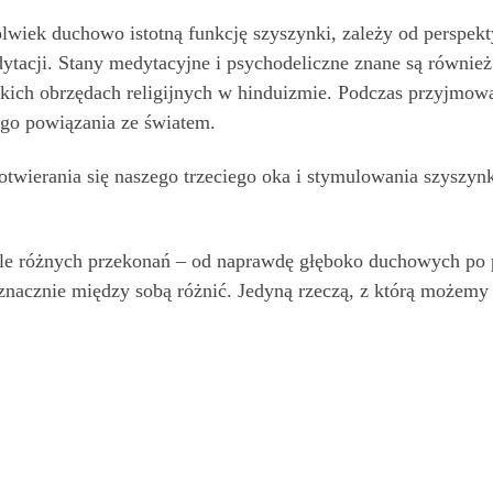
olwiek duchowo istotną funkcję szyszynki, zależy od perspe
tacji. Stany medytacyjne i psychodeliczne znane są równie
kich obrzędach religijnych w hinduizmie. Podczas przyjmowa
ego powiązania ze światem.
otwierania się naszego trzeciego oka i stymulowania szyszyn
e różnych przekonań – od naprawdę głęboko duchowych po po
 znacznie między sobą różnić. Jedyną rzeczą, z którą możemy 