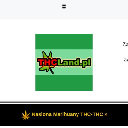
POWRÓT DO LISTY POS
Za
Za
n
Nasiona Marihuany THC-THC »
 Czyli informacje na temat marihuany, konopi i cannabis oraz THC a 