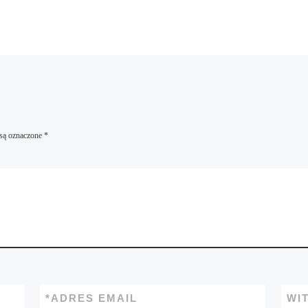
są oznaczone
*
*
ADRES EMAIL
WI