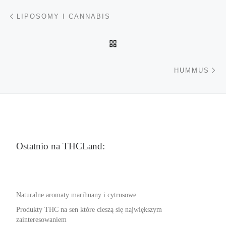
Nawigacja wpisu
Poprzedni wpis
LIPOSOMY I CANNABIS
POWRÓT DO LISTY POS
Na
HUMMUS
Ostatnio na THCLand:
Naturalne aromaty marihuany i cytrusowe
Produkty THC na sen które cieszą się największym
zainteresowaniem