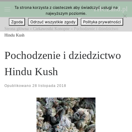
Ta strona korzysta z ciasteczek aby świadczyć usługi na
THCLand.pl
Przejdź do treści
najwyższym poziomie.
Menu
Zgoda
Odrzuć wszystkie zgody
Polityka prywatności
Strona główna
»
Ciekawostki Konopne
»
Pochodzenie i dziedzictwo
Hindu Kush
Pochodzenie i dziedzictwo
Hindu Kush
Opublikowano
28 listopada 2018