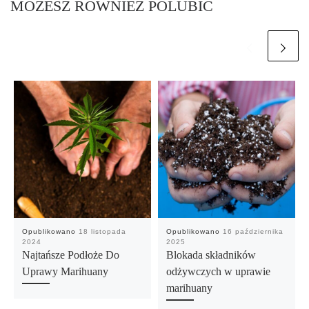
MOŻESZ RÓWNIEŻ POLUBIĆ
Opublikowano
18 listopada
Opublikowano
16 października
2024
2025
Najtańsze Podłoże Do
Blokada składników
Uprawy Marihuany
odżywczych w uprawie
marihuany