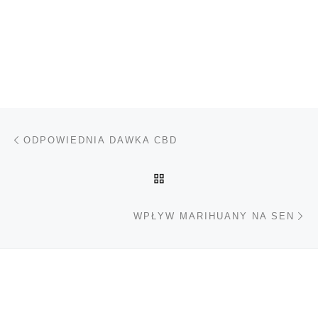
Nawigacja wpisu
Poprzedni wpis
ODPOWIEDNIA DAWKA CBD
POWRÓT DO LISTY POS
Na
WPŁYW MARIHUANY NA SEN