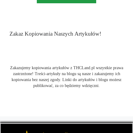
Zakaz Kopiowania Naszych Artykułów!
Zakazujemy kopiowania artykułów z THCLand.pl wszystkie prawa
zastrzeżone! Treści-artykuły na blogu są nasze i zakazujemy ich
kopiowania bez naszej zgody. Linki do artykułów i blogu możesz
publikować, za co będziemy wdzięczni.
© 2026
THCLand.pl
– Wszelkie prawa zastrzeżone
- Czyli
informacje na temat marihuany, konopi i cannabis oraz THC a