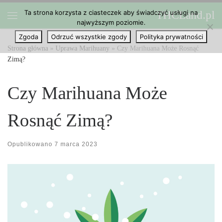
Ta strona korzysta z ciasteczek aby świadczyć usługi na
THCLand.pl
Przejdź do treści
najwyższym poziomie.
Menu
Zgoda
Odrzuć wszystkie zgody
Polityka prywatności
Strona główna
»
Uprawa Marihuany
»
Czy Marihuana Może Rosnąć
Zimą?
Czy Marihuana Może
Rosnąć Zimą?
Opublikowano
7 marca 2023