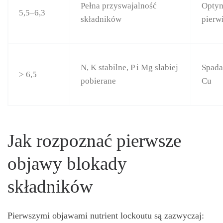
Pełna przyswajalność
Opty
5,5–6,3
składników
pierw
N, K stabilne, P i Mg słabiej
Spada
> 6,5
pobierane
Cu
Jak rozpoznać pierwsze
objawy blokady
składników
Pierwszymi objawami nutrient lockoutu są zazwyczaj: