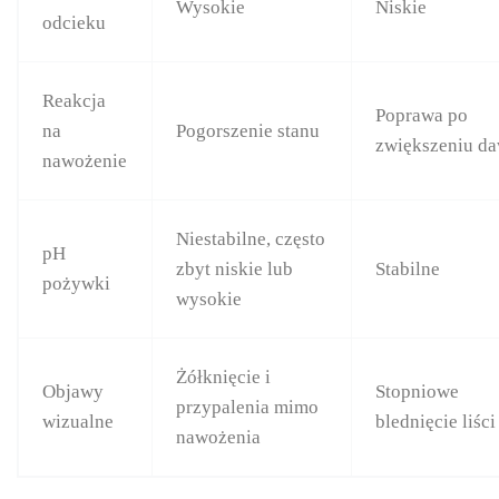
Wysokie
Niskie
odcieku
Reakcja
Poprawa po
na
Pogorszenie stanu
zwiększeniu d
nawożenie
Niestabilne, często
pH
zbyt niskie lub
Stabilne
pożywki
wysokie
Żółknięcie i
Objawy
Stopniowe
przypalenia mimo
wizualne
blednięcie liści
nawożenia