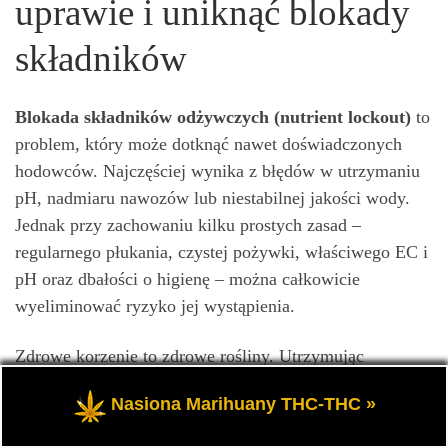
uprawie i uniknąć blokady
składników
Blokada składników odżywczych (nutrient lockout)
to
problem, który może dotknąć nawet doświadczonych
hodowców. Najczęściej wynika z błędów w utrzymaniu
pH, nadmiaru nawozów lub niestabilnej jakości wody.
Jednak przy zachowaniu kilku prostych zasad –
regularnego płukania, czystej pożywki, właściwego EC i
pH oraz dbałości o higienę – można całkowicie
wyeliminować ryzyko jej wystąpienia.
Zdrowe korzenie to zdrowe rośliny. Utrzymując
równowagę pomiędzy wodą, składnikami odżywczymi i
Nasiona Marihuany THC-THC »
pH, stworzysz optymalne środowisko dla wzrostu i
kwitnienia. Stosując przedstawione wskazówki, Twoja