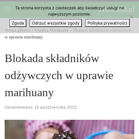
Ta strona korzysta z ciasteczek aby świadczyć usługi na
THCLand.pl
Przejdź do treści
najwyższym poziomie.
Menu
Zgoda
Odrzuć wszystkie zgody
Polityka prywatności
Strona główna
»
Uprawa Marihuany
»
Blokada składników odżywczych
w uprawie marihuany
Blokada składników
odżywczych w uprawie
marihuany
Opublikowano
16 października 2025