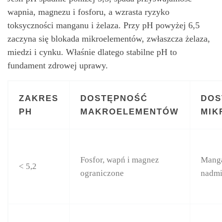
wapnia, magnezu i fosforu, a wzrasta ryzyko
toksyczności manganu i żelaza. Przy pH powyżej 6,5
zaczyna się blokada mikroelementów, zwłaszcza żelaza,
miedzi i cynku. Właśnie dlatego stabilne pH to
fundament zdrowej uprawy.
ZAKRES
DOSTĘPNOŚĆ
DOS
PH
MAKROELEMENTÓW
MIK
Fosfor, wapń i magnez
Manga
< 5,2
ograniczone
nadmi