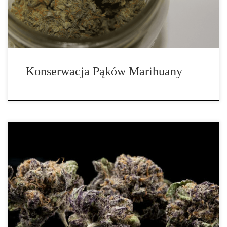
marihuany i […]
Konserwacja Pąków Marihuany
Na wyjątkowe rzeczy naprawdę warto czekać. Gładki,
aromatyczny dym z palenia marihuany jest tego doskonałym
przykładem. W rzeczywistości powolny i stały proces utwardzania
jest często różnicą między zwykłym workiem zioła a wysokiej
jakości marihuaną. Ale jak długo należy konserwować cannabis
[…]