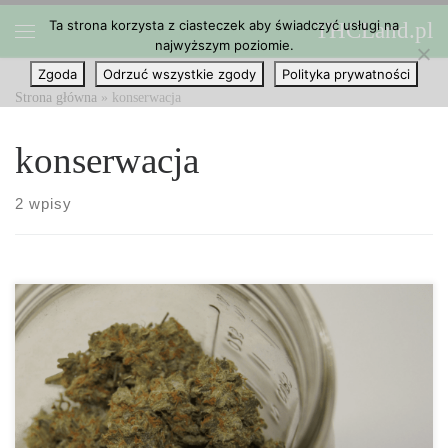
Ta strona korzysta z ciasteczek aby świadczyć usługi na
THCLand.pl
Przejdź do treści
najwyższym poziomie.
Menu
Zgoda
Odrzuć wszystkie zgody
Polityka prywatności
Strona główna
»
konserwacja
konserwacja
2 wpisy
Konserwacja pąków w celu uzyskania najlepszego smaku.
Gratulacje, udało Ci się wyhodować kilka roślin konopi
indyjskich! Zanim pączek będzie gotowy do palenia, w procesie
uprawy marihuany występują jeszcze dwa etapy: suszenie i
konserwacja. Cały proces konserwacji obejmuje suszenie