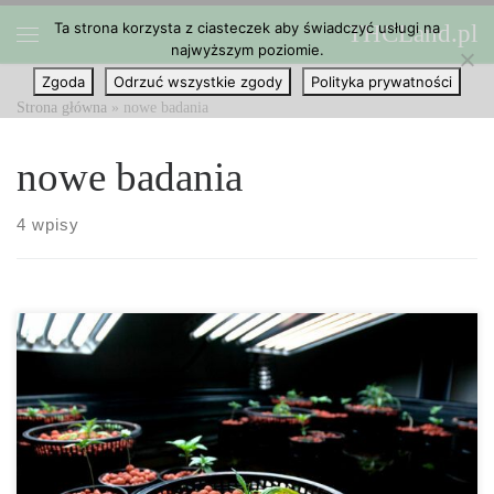
Ta strona korzysta z ciasteczek aby świadczyć usługi na
THCLand.pl
Przejdź do treści
najwyższym poziomie.
Menu
Zgoda
Odrzuć wszystkie zgody
Polityka prywatności
Strona główna
»
nowe badania
nowe badania
4 wpisy
Nowe badania potwierdzają, że marihuana nie ma negatywnego
efektu na zdolności poznawcze. Jeśli chodzi o pozornie odwieczną
walkę o akceptację i legalizację używania marihuany, jedyną
rzeczą, która nastawia ludzi przeciwko niej, są negatywne skutki