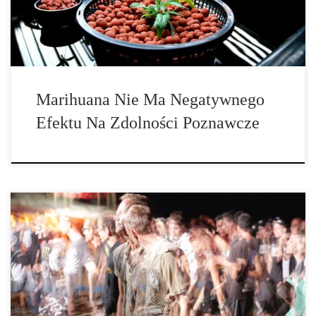
uboczne związane z tą substancją, biorąc […]
Marihuana Nie Ma Negatywnego
Efektu Na Zdolności Poznawcze
Nowe badania przeprowadzone w tym tygodniu wykazały, że
Amerykanie częściej próbują narkotyków po raz pierwszy w
miesiącach letnich. Albo, jak Will Smith, znany jako The Fresh
Prince, rapował w swoim hicie z 1991 roku:„Lato [to] czas, aby
zwolnić i się […]