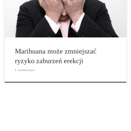
poziom cholesterolu, który może zatkać naczynia krwionośne i
osłabić przepływ krwi do prącia. W miarę upływu czasu, […]
Marihuana może zmniejszać
ryzyko zaburzeń erekcji
1 komentarz