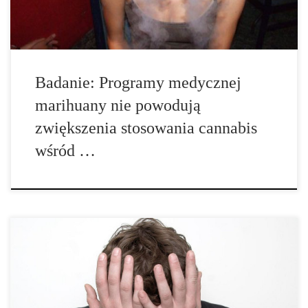
Badanie: Programy medycznej
marihuany nie powodują
zwiększenia stosowania cannabis
wśród …
Nowe badania sugerują, że marihuana może pomóc w
zapobieganiu zaburzeniom erekcji u osób najbardziej zagrożonych.
Jedną z najczęstszych przyczyn zaburzeń erekcji jest wysoki