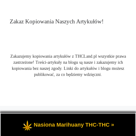
Zakaz Kopiowania Naszych Artykułów!
Zakazujemy kopiowania artykułów z THCLand.pl wszystkie prawa
zastrzeżone! Treści-artykuły na blogu są nasze i zakazujemy ich
kopiowania bez naszej zgody. Linki do artykułów i blogu możesz
publikować, za co będziemy wdzięczni.
© 2026
THCLand.pl
– Wszelkie prawa zastrzeżone
- Czyli
informacje na temat marihuany, konopi i cannabis oraz THC a
Nasiona Marihuany THC-THC »
także CBD.