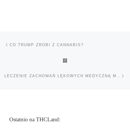
Nawigacja wpisu
Poprzedni wpis
CO TRUMP ZROBI Z CANNABIS?
POWRÓT DO LISTY POS
Na
LECZENIE ZACHOWAŃ LĘKOWYCH MEDYCZNĄ MARIHUANĄ
Ostatnio na THCLand: