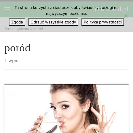
Ta strona korzysta z ciasteczek aby świadczyć usługi na
THCLand.pl
Przejdź do treści
najwyższym poziomie.
Menu
Zgoda
Odrzuć wszystkie zgody
Polityka prywatności
Strona główna
»
poród
poród
1 wpis
Przygotuj się na małą podróż w czasie. Jest to stosunkowo
niedawna historia (ostatnie 80 – 90 lat) kiedy marihuana miała tak
złą reputację. Lekarze w kulturach zachodnich zalecali leki na
bazie cannabis na początku XX wieku. Obecnie, zioło nadal