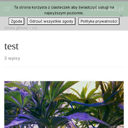
Ta strona korzysta z ciasteczek aby świadczyć usługi na
THCLand.pl
Przejdź do treści
najwyższym poziomie.
Menu
Zgoda
Odrzuć wszystkie zgody
Polityka prywatności
Strona główna
»
test
test
3 wpisy
Co to jest THC-COOH i dlaczego wiele testów narkotykowych się
na nim koncentruje? Niemal każdy, kto stosuje cannabis,
zaznajomiony jest z tetrahydrokannabinolem/ THC. Ale czy wiesz,
co to THC-COOH i dlaczego współczesne testy narkotykowe się