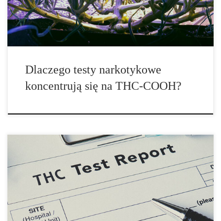
na nim koncentrują? Wbrew powszechnemu […]
Dlaczego testy narkotykowe
koncentrują się na THC-COOH?
Test antynarkotykowy THC – co musisz wiedzieć? Czy
kiedykolwiek byłeś poddawany testowi na obecność narkotyków w
ślinie? Jeśli masz przed sobą swój pierwszy raz, z pewnością
możesz być nieco nerwowy – jednak nie martw się, dzisiaj mamy
dla ciebie wszelkie […]