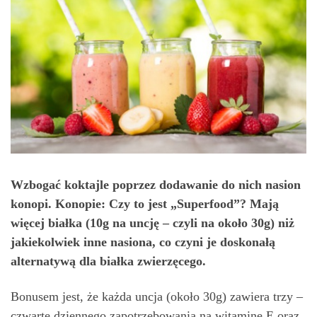
Wzbogać koktajle poprzez dodawanie do nich nasion
konopi. Konopie: Czy to jest „Superfood”? Mają
więcej białka (10g na uncję – czyli na około 30g) niż
jakiekolwiek inne nasiona, co czyni je doskonałą
alternatywą dla białka zwierzęcego.
Bonusem jest, że każda uncja (około 30g) zawiera trzy –
czwarte dziennego zapotrzebowania na witaminę E oraz