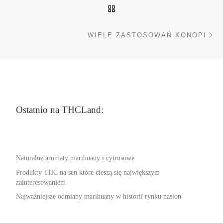
POWRÓT DO LISTY POS
Na
WIELE ZASTOSOWAŃ KONOPI
Ostatnio na THCLand:
Naturalne aromaty marihuany i cytrusowe
Produkty THC na sen które cieszą się największym
zainteresowaniem
Najważniejsze odmiany marihuany w historii rynku nasion