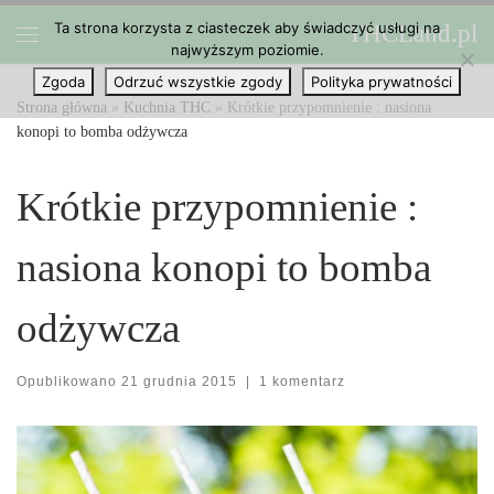
Ta strona korzysta z ciasteczek aby świadczyć usługi na
THCLand.pl
Przejdź do treści
najwyższym poziomie.
Menu
Zgoda
Odrzuć wszystkie zgody
Polityka prywatności
Strona główna
»
Kuchnia THC
»
Krótkie przypomnienie : nasiona
konopi to bomba odżywcza
Krótkie przypomnienie :
nasiona konopi to bomba
odżywcza
Opublikowano
21 grudnia 2015
|
1 komentarz