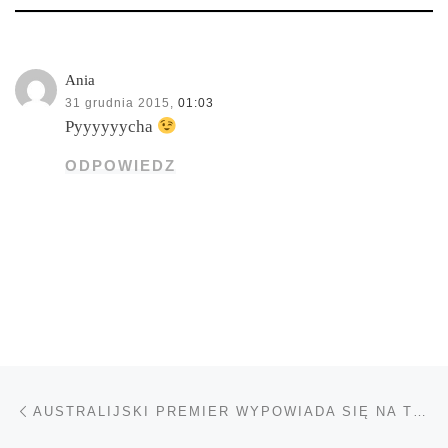
Ania
31 grudnia 2015,
01:03
Pyyyyyycha
ODPOWIEDZ
Nawigacja wpisu
Poprzedni wpis
AUSTRALIJSKI PREMIER WYPOWIADA SIĘ NA TEMAT LEGALIZACJI