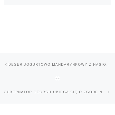
Nawigacja wpisu
Poprzedni wpis
DESER JOGURTOWO-MANDARYNKOWY Z NASIONAMI KONOPI
POWRÓT DO LISTY POS
Na
GUBERNATOR GEORGII UBIEGA SIĘ O ZGODĘ NA BADANIA KLINICZNE OLEJU CBD DLA DZIECI