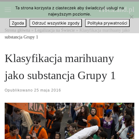
Ta strona korzysta z ciasteczek aby świadczyć usługi na
THCLand.pl
Przejdź do treści
najwyższym poziomie.
Menu
Zgoda
Odrzuć wszystkie zgody
Polityka prywatności
Strona główna
»
Legalizacja na Świecie
»
Klasyfikacja marihuany jako
substancja Grupy 1
Klasyfikacja marihuany
jako substancja Grupy 1
Opublikowano
25 maja 2016