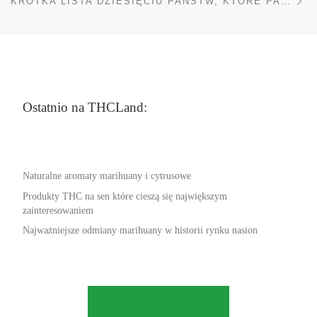
KRÓTKA LISTA DZIESIĘCIU PAŃSTW, KTÓRE PALĄ NAJWIĘCEJ MARIHUANY
Ostatnio na THCLand:
Naturalne aromaty marihuany i cytrusowe
Produkty THC na sen które cieszą się największym
zainteresowaniem
Najważniejsze odmiany marihuany w historii rynku nasion