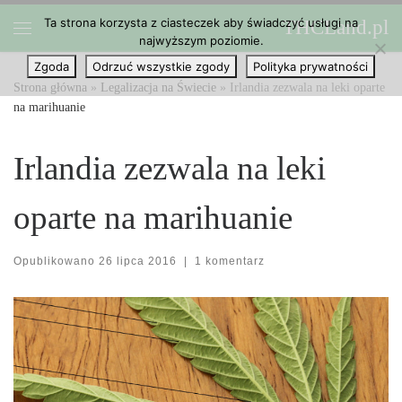
Ta strona korzysta z ciasteczek aby świadczyć usługi na
THCLand.pl
Przejdź do treści
najwyższym poziomie.
Menu
Zgoda
Odrzuć wszystkie zgody
Polityka prywatności
Strona główna
»
Legalizacja na Świecie
»
Irlandia zezwala na leki oparte
na marihuanie
Irlandia zezwala na leki
oparte na marihuanie
Opublikowano
26 lipca 2016
|
1 komentarz