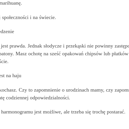
 marihuanę.
 społeczności i na świecie.
edzenie
 jest prawda. Jednak słodycze i przekąski nie powinny zastęp
ż batony. Masz ochotę na sześć opakowań chipsów lub płatkó
cie.
est na haju
 kochasz. Czy to zapomnienie o urodzinach mamy, czy zapomn
atę codziennej odpowiedzialności.
 harmonogramu jest możliwe, ale trzeba się trochę postarać.