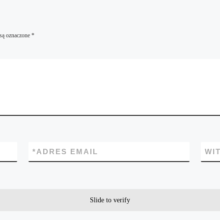
są oznaczone
*
*
ADRES EMAIL
WI
Slide to verify