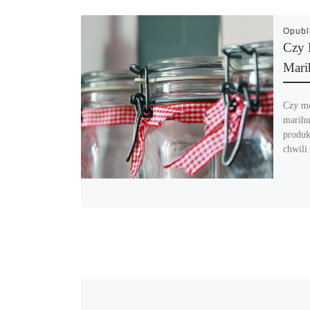
Opub
Czy 
Mari
Czy mo
marihu
produk
chwili