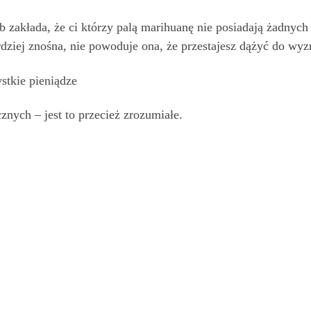
b zakłada, że ci którzy palą marihuanę nie posiadają żadnyc
ardziej znośna, nie powoduje ona, że przestajesz dążyć do wy
stkie pieniądze
nych – jest to przecież zrozumiałe.