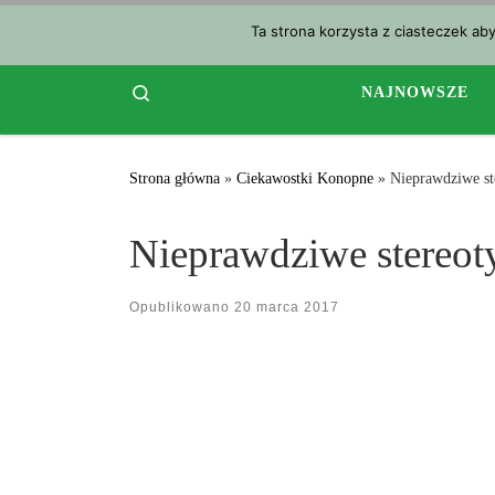
Przejdź do treści
Ta strona korzysta z ciasteczek ab
Search
NAJNOWSZE
Strona główna
»
Ciekawostki Konopne
»
Nieprawdziwe st
Nieprawdziwe stereot
Opublikowano
20 marca 2017