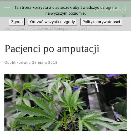
Ta strona korzysta z ciasteczek aby świadczyć usługi na
THCLand.pl
Przejdź do treści
najwyższym poziomie.
Menu
Zgoda
Odrzuć wszystkie zgody
Polityka prywatności
Strona główna
»
Ciekawostki Konopne
»
Pacjenci po amputacji
Pacjenci po amputacji
Opublikowano
28 maja 2018