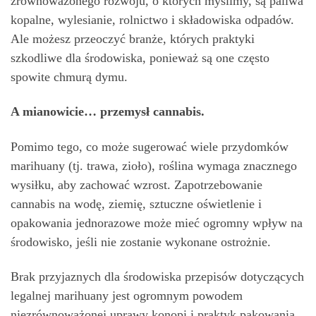
zrównoważonego rozwoju, o których myślimy, są paliwa
kopalne, wylesianie, rolnictwo i składowiska odpadów.
Ale możesz przeoczyć branże, których praktyki
szkodliwe dla środowiska, ponieważ są one często
spowite chmurą dymu.
A mianowicie… przemysł cannabis.
Pomimo tego, co może sugerować wiele przydomków
marihuany (tj. trawa, zioło), roślina wymaga znacznego
wysiłku, aby zachować wzrost. Zapotrzebowanie
cannabis na wodę, ziemię, sztuczne oświetlenie i
opakowania jednorazowe może mieć ogromny wpływ na
środowisko, jeśli nie zostanie wykonane ostrożnie.
Brak przyjaznych dla środowiska przepisów dotyczących
legalnej marihuany jest ogromnym powodem
niezrównoważonej uprawy konopi i praktyk pakowania.