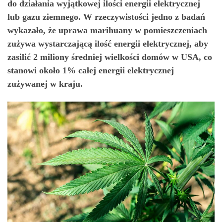
do działania wyjątkowej ilości energii elektrycznej
lub gazu ziemnego. W rzeczywistości jedno z badań
wykazało, że uprawa marihuany w pomieszczeniach
zużywa wystarczającą ilość energii elektrycznej, aby
zasilić 2 miliony średniej wielkości domów w USA, co
stanowi około 1% całej energii elektrycznej
zużywanej w kraju.