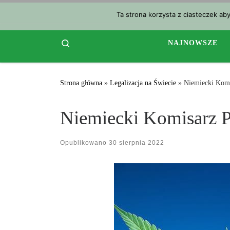
Przejdź do treści
Ta strona korzysta z ciasteczek ab
Search
NAJNOWSZE
Strona główna
»
Legalizacja na Świecie
»
Niemiecki Komi
Niemiecki Komisarz P
Opublikowano
30 sierpnia 2022