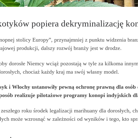
kotyków popiera dekryminalizację kon
onopnej stolicy Europy”, przynajmniej z punktu widzenia br
jowej produkcji, dalszy rozwój branży jest w drodze.
oby dorosłe Niemcy wciąż pozostają w tyle za kilkoma innym
dorosłych, chociaż każdy kraj ma swój własny model.
syk i Włochy ustanowiły pewną ochronę prawną dla osób 
posób realizuje pilotażowe programy konopi indyjskich dl
eszłego roku środek legalizacji marihuany dla dorosłych, c
rosłych może wzrosnąć w zależności od wyników i tego, kto s