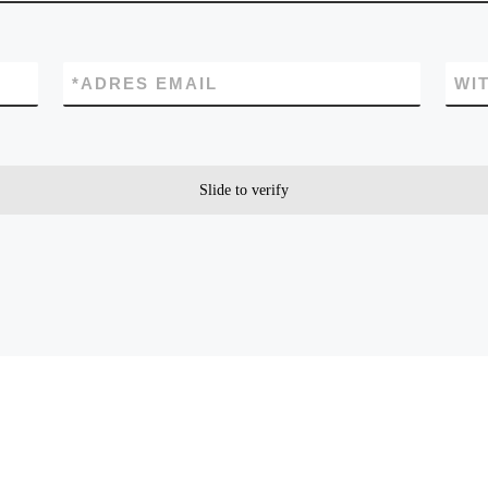
*
ADRES EMAIL
WI
Slide to verify