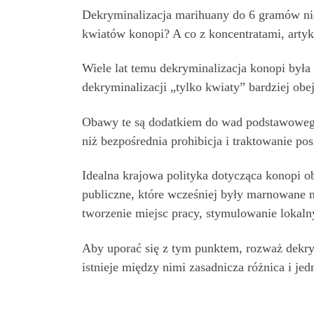
Dekryminalizacja marihuany do 6 gramów nie
kwiatów konopi? A co z koncentratami, arty
Wiele lat temu dekryminalizacja konopi była
dekryminalizacji „tylko kwiaty” bardziej obe
Obawy te są dodatkiem do wad podstawowego za
niż bezpośrednia prohibicja i traktowanie pos
Idealna krajowa polityka dotycząca konopi o
publiczne, które wcześniej były marnowane n
tworzenie miejsc pracy, stymulowanie lokaln
Aby uporać się z tym punktem, rozważ dekr
istnieje między nimi zasadnicza różnica i je