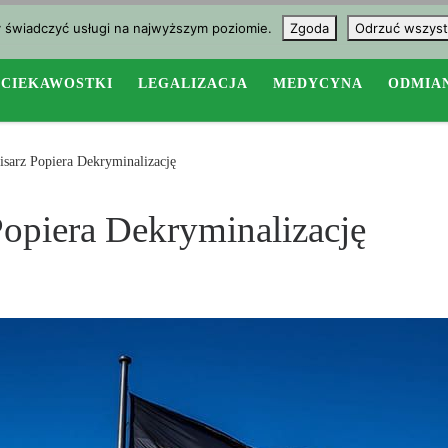
y świadczyć usługi na najwyższym poziomie.
Zgoda
Odrzuć wszyst
CIEKAWOSTKI
LEGALIZACJA
MEDYCYNA
ODMIA
sarz Popiera Dekryminalizację
opiera Dekryminalizację