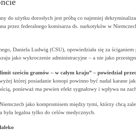
oncie
ny do użytku dorosłych jest próbą co najmniej dekryminalizacj
rana przez federalnego komisarza ds. narkotyków w Niemczech
nego, Daniela Ludwig (CSU), opowiedziała się za ściganiem p
raju jako wykroczenie administracyjne – a nie jako przestęp
imit sześciu gramów – w całym kraju” – powiedział przeds
wyżej której posiadanie konopi powinno być nadal karane jak
żnością, ponieważ ma pewien efekt sygnałowy i wpływa na z
Niemczech jako kompromisem między tymi, którzy chcą zale
na była legalna tylko do celów medycznych.
daleko