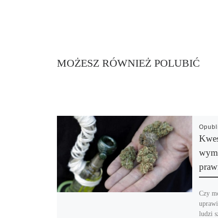
MOŻESZ RÓWNIEŻ POLUBIĆ
Opub
Kwes
wyma
praw
Czy me
uprawi
ludzi 