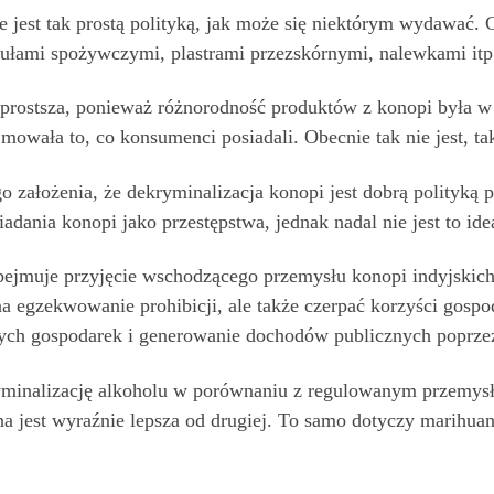
 jest tak prostą polityką, jak może się niektórym wydawać. 
kułami spożywczymi, plastrami przezskórnymi, nalewkami itp
 prostsza, ponieważ różnorodność produktów z konopi była w 
jmowała to, co konsumenci posiadali. Obecnie tak nie jest, 
łożenia, że ​​dekryminalizacja konopi jest dobrą polityką pu
iadania konopi jako przestępstwa, jednak nadal nie jest to id
bejmuje przyjęcie wschodzącego przemysłu konopi indyjskich
a egzekwowanie prohibicji, ale także czerpać korzyści gospo
ych gospodarek i generowanie dochodów publicznych poprzez 
yminalizację alkoholu w porównaniu z regulowanym przemys
dna jest wyraźnie lepsza od drugiej. To samo dotyczy marihu