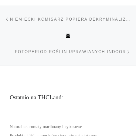
Nawigacja wpisu
Poprzedni wpis
NIEMIECKI KOMISARZ POPIERA DEKRYMINALIZACJĘ
POWRÓT DO LISTY POS
Na
FOTOPERIOD ROŚLIN UPRAWIANYCH INDOOR
Ostatnio na THCLand:
Naturalne aromaty marihuany i cytrusowe
Produkty THC na sen które cieszą się największym