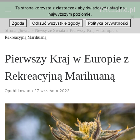
Ta strona korzysta z ciasteczek aby świadczyć usługi na
THCLand.pl
Przejdź do treści
najwyższym poziomie.
Menu
Zgoda
Odrzuć wszystkie zgody
Polityka prywatności
Strona główna
»
Newsy ze Świata
»
Pierwszy Kraj w Europie z
Rekreacyjną Marihuaną
Pierwszy Kraj w Europie z
Rekreacyjną Marihuaną
Opublikowano
27 września 2022