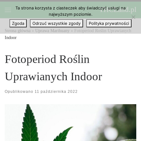
Ta strona korzysta z ciasteczek aby świadczyć usługi na
THCLand.pl
Przejdź do treści
najwyższym poziomie.
Menu
Zgoda
Odrzuć wszystkie zgody
Polityka prywatności
Strona główna
»
Uprawa Marihuany
»
Fotoperiod Roślin Uprawianych
Indoor
Fotoperiod Roślin
Uprawianych Indoor
Opublikowano
11 października 2022