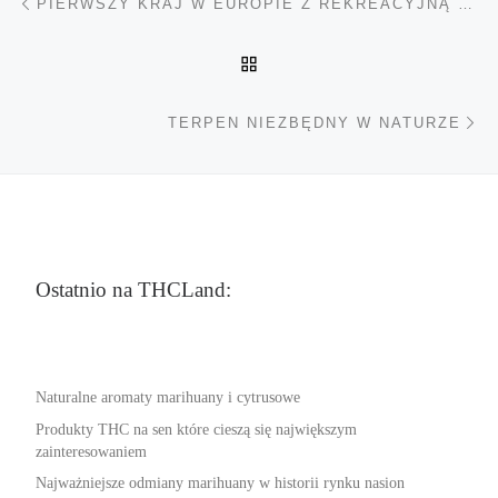
PIERWSZY KRAJ W EUROPIE Z REKREACYJNĄ MARIHUANĄ
POWRÓT DO LISTY POS
Na
TERPEN NIEZBĘDNY W NATURZE
Ostatnio na THCLand:
Naturalne aromaty marihuany i cytrusowe
Produkty THC na sen które cieszą się największym
zainteresowaniem
Najważniejsze odmiany marihuany w historii rynku nasion