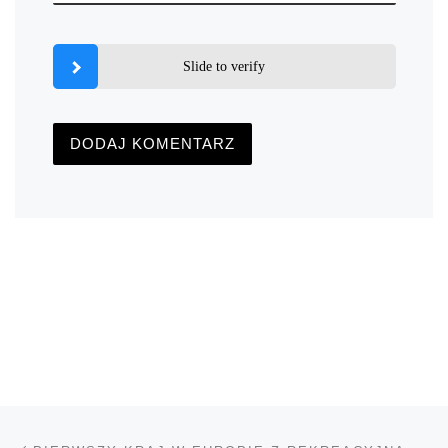
Slide to verify
Nawigacja wpisu
Poprzedni wpis