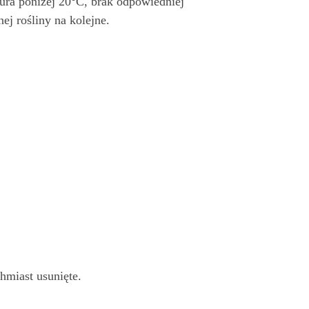
ura poniżej 20°C, brak odpowiedniej
ej rośliny na kolejne.
hmiast usunięte.