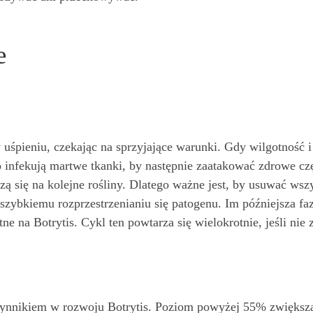
e
uśpieniu, czekając na sprzyjające warunki. Gdy wilgotność 
nfekują martwe tkanki, by następnie zaatakować zdrowe częś
zą się na kolejne rośliny. Dlatego ważne jest, by usuwać w
szybkiemu rozprzestrzenianiu się patogenu. Im późniejsza faz
tne na Botrytis. Cykl ten powtarza się wielokrotnie, jeśli nie
zynnikiem w rozwoju Botrytis. Poziom powyżej 55% zwiększa 