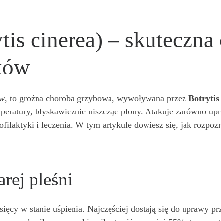
ytis cinerea) – skuteczn
ków
ów
, to groźna choroba grzybowa, wywoływana przez
Botrytis
peratury, błyskawicznie niszcząc plony. Atakuje zarówno upr
ilaktyki i leczenia. W tym artykule dowiesz się, jak rozpoz
rej pleśni
ięcy w stanie uśpienia. Najczęściej dostają się do uprawy pr