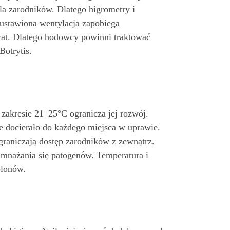
dla zarodników. Dlatego higrometry i
ustawiona wentylacja zapobiega
rat. Dlatego hodowcy powinni traktować
Botrytis.
 zakresie 21–25°C ogranicza jej rozwój.
e docierało do każdego miejsca w uprawie.
graniczają dostęp zarodników z zewnątrz.
amnażania się patogenów. Temperatura i
plonów.