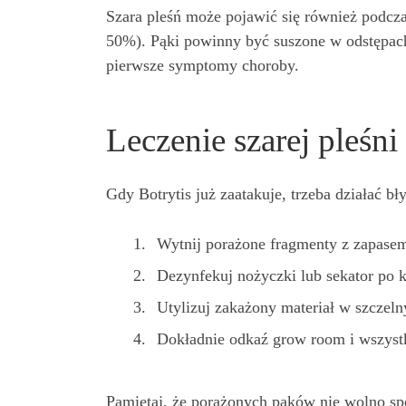
Szara pleśń może pojawić się również podcza
50%). Pąki powinny być suszone w odstępac
pierwsze symptomy choroby.
Leczenie szarej pleśni
Gdy Botrytis już zaatakuje, trzeba działać bł
Wytnij porażone fragmenty z zapasem
Dezynfekuj nożyczki lub sekator po 
Utylizuj zakażony materiał w szczel
Dokładnie odkaź grow room i wszyst
Pamiętaj, że porażonych pąków nie wolno s