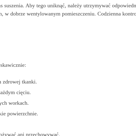
s suszenia. Aby tego uniknąć, należy utrzymywać odpowiedni
h, w dobrze wentylowanym pomieszczeniu. Codzienna kontro
yskawicznie:
 zdrowej tkanki.
każdym cięciu.
nych workach.
kie powierzchnie.
pożywać ani przechowywać.