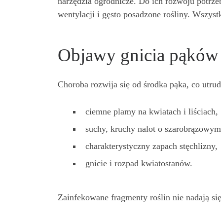
narzędzia ogrodnicze. Do ich rozwoju potrze
wentylacji i gęsto posadzone rośliny. Wszystk
Objawy gnicia pąków
Choroba rozwija się od środka pąka, co utru
ciemne plamy na kwiatach i liściach,
suchy, kruchy nalot o szarobrązowym
charakterystyczny zapach stęchlizny,
gnicie i rozpad kwiatostanów.
Zainfekowane fragmenty roślin nie nadają się