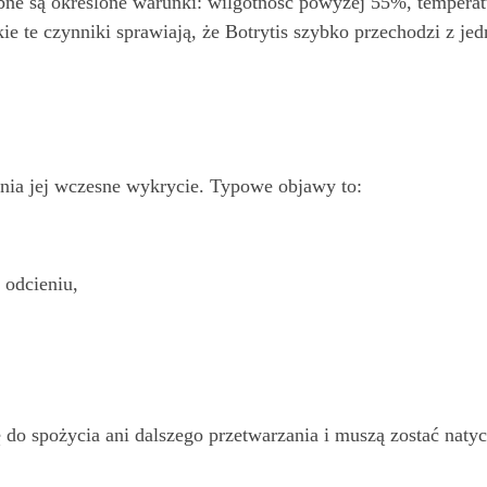
bne są określone warunki: wilgotność powyżej 55%, temperat
ie te czynniki sprawiają, że Botrytis szybko przechodzi z jedn
dnia jej wczesne wykrycie. Typowe objawy to:
 odcieniu,
 do spożycia ani dalszego przetwarzania i muszą zostać natyc