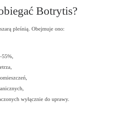
obiegać Botrytis?
szarą pleśnią. Obejmuje ono:
4–55%,
etrza,
pomieszczeń,
ganicznych,
naczonych wyłącznie do uprawy.