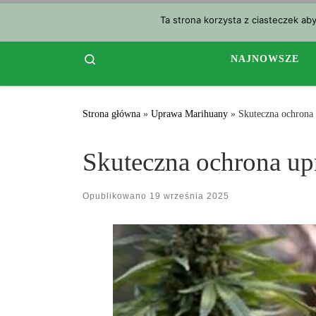
Przejdź do treści
Ta strona korzysta z ciasteczek ab
Search
NAJNOWSZE
Strona główna
»
Uprawa Marihuany
»
Skuteczna ochrona
Skuteczna ochrona up
Opublikowano
19 września 2025