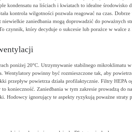
le kondensatu na liściach i kwiatach to idealne środowisko 
ała kontrola wilgotności pozwala reagować na czas. Dobrze 
t niewielkie zaniedbania mogą doprowadzić do poważnych st
o czynnik, który decyduje o sukcesie lub porażce w walce z 
wentylacji
turach poniżej 20°C. Utrzymywanie stabilnego mikroklimatu w
za. Wentylatory powinny być rozmieszczone tak, aby powietrz
kki przepływ powietrza działa profilaktycznie. Filtry HEPA o
w to konieczność. Zaniedbania w tym zakresie prowadzą do n
tyki. Hodowcy ignorujący te aspekty ryzykują poważne straty 